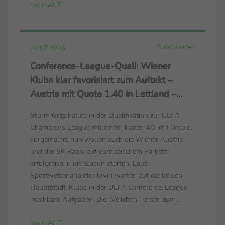
bwin AUT
Nationalspielers ausgerechnet der Ex-
Grazer Ramiz Harakate, der sich im Cup nun
allerdings einen Kreuzbandriss ...
Sportwetten
22.07.2026
Conference-League-Quali: Wiener
Klubs klar favorisiert zum Auftakt –
Austria mit Quote 1.40 in Lettland –
Rapid legt Grundstein in Andorra
Sturm Graz hat es in der Qualifikation zur UEFA
Champions League mit einem klaren 4:0 im Hinspiel
vorgemacht, nun wollen auch die Wiener Austria
und der SK Rapid auf europäischem Parkett
erfolgreich in die Saison starten. Laut
Sportwettenanbieter bwin warten auf die beiden
Hauptstadt-Klubs in der UEFA Conference League
machbare Aufgaben. Die „Veilchen“ reisen zum
ersten Pflichtspiel der neuen Spielzeit am
bwin AUT
Donnerstag (17:00 Uhr / PULS 4) mit Quote 1.40