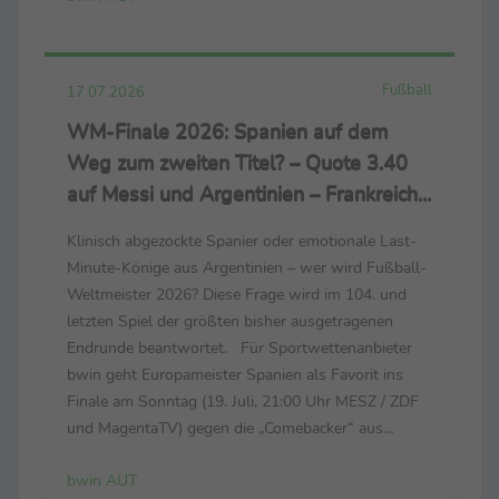
und deutlichen Vorteilen an die ...
Fußball
17.07.2026
WM-Finale 2026: Spanien auf dem
Weg zum zweiten Titel? – Quote 3.40
auf Messi und Argentinien – Frankreich
Favorit im Spiel um Platz drei
Klinisch abgezockte Spanier oder emotionale Last-
Minute-Könige aus Argentinien – wer wird Fußball-
Weltmeister 2026? Diese Frage wird im 104. und
letzten Spiel der größten bisher ausgetragenen
Endrunde beantwortet. Für Sportwettenanbieter
bwin geht Europameister Spanien als Favorit ins
Finale am Sonntag (19. Juli, 21:00 Uhr MESZ / ZDF
und MagentaTV) gegen die „Comebacker“ aus
Südamerika, die das Halbfinale gegen England
bwin AUT
erneut spät für sich entschieden. Bleiben die Iberer,