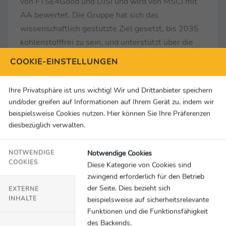
von FTSE4Good und DJSI und wird von MSCI mit
AA bewertet. Die Gruppe hat sich das
wissenschaftlich gestützte Ziel gesetzt, bis 2035
kohlenstofffrei zu sein, und unterstützt über die
Entain Foundation eine Vielzahl von Initiativen, die
COOKIE-EINSTELLUNGEN
sich auf sicheres Gaming, Breitensport, Vielfalt in
der Technologie und Gemeinschaftsprojekte
Ihre Privatsphäre ist uns wichtig! Wir und Drittanbieter speichern
konzentrieren. Weitere Informationen finden Sie
und/oder greifen auf Informationen auf Ihrem Gerät zu, indem wir
auf der Website der
beispielsweise Cookies nutzen. Hier können Sie Ihre Präferenzen
Gruppe:
www.entaingroup.com
.
diesbezüglich verwalten.
© bwin AUT
Notwendige Cookies
NOTWENDIGE
COOKIES
Diese Kategorie von Cookies sind
zwingend erforderlich für den Betrieb
der Seite. Dies bezieht sich
EXTERNE
INHALTE
beispielsweise auf sicherheitsrelevante
Funktionen und die Funktionsfähigkeit
des Backends.