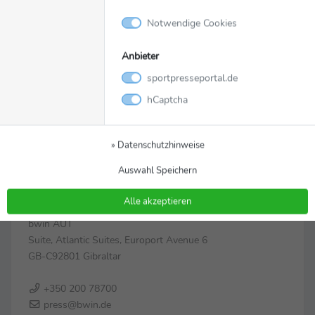
Notwendige Cookies
Anbieter
sportpresseportal.de
hCaptcha
» Datenschutzhinweise
Zur Pressemappe
Auswahl Speichern
Alle akzeptieren
Kontakt
bwin AUT
Suite, Atlantic Suites, Europort Avenue 6
GB-C92801 Gibraltar
+350 200 78700
press@bwin.de