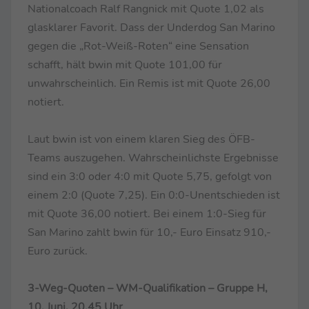
Nationalcoach Ralf Rangnick mit Quote 1,02 als
glasklarer Favorit. Dass der Underdog San Marino
gegen die „Rot-Weiß-Roten“ eine Sensation
schafft, hält bwin mit Quote 101,00 für
unwahrscheinlich. Ein Remis ist mit Quote 26,00
notiert.
Laut bwin ist von einem klaren Sieg des ÖFB-
Teams auszugehen. Wahrscheinlichste Ergebnisse
sind ein 3:0 oder 4:0 mit Quote 5,75, gefolgt von
einem 2:0 (Quote 7,25). Ein 0:0-Unentschieden ist
mit Quote 36,00 notiert. Bei einem 1:0-Sieg für
San Marino zahlt bwin für 10,- Euro Einsatz 910,-
Euro zurück.
3-Weg-Quoten – WM-Qualifikation – Gruppe H,
10. Juni, 20.45 Uhr