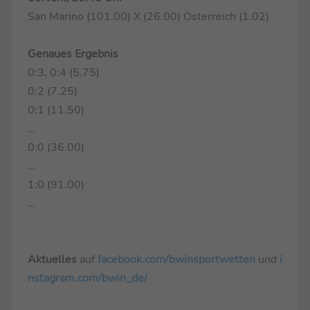
San Marino (101.00) X (26.00) Österreich (1.02)
Genaues Ergebnis
0:3, 0:4 (5.75)
0:2 (7.25)
0:1 (11.50)
…
0:0 (36.00)
…
1:0 (91.00)
…
Aktuelles
auf
facebook.com/bwinsportwetten
und
i
nstagram.com/bwin_de/