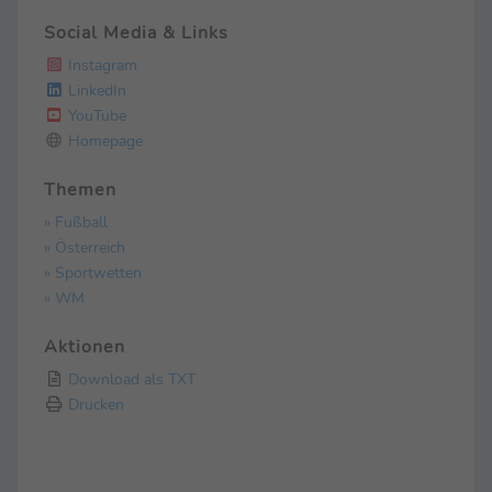
Social Media & Links
Instagram
LinkedIn
YouTube
Homepage
Themen
» Fußball
» Österreich
» Sportwetten
» WM
Aktionen
Download als TXT
Drucken