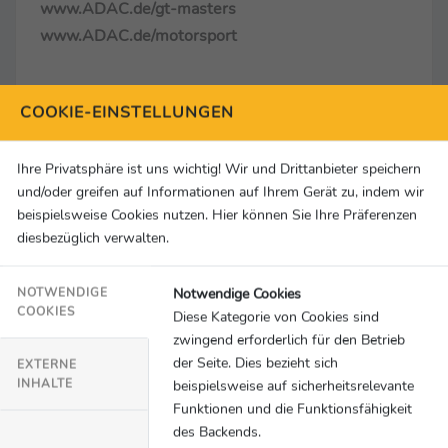
www.ADAC.de/gt-masters
www.ADAC.de/motorsport
COOKIE-EINSTELLUNGEN
Ihre Privatsphäre ist uns wichtig! Wir und Drittanbieter speichern
und/oder greifen auf Informationen auf Ihrem Gerät zu, indem wir
beispielsweise Cookies nutzen. Hier können Sie Ihre Präferenzen
Zur Pressemappe
diesbezüglich verwalten.
Kontakt
Notwendige Cookies
NOTWENDIGE
SID Marketing
COOKIES
Diese Kategorie von Cookies sind
Ursulaplatz 1
zwingend erforderlich für den Betrieb
DE-50668 Köln
der Seite. Dies bezieht sich
EXTERNE
INHALTE
beispielsweise auf sicherheitsrelevante
+49 221 99880 0
Funktionen und die Funktionsfähigkeit
nicola.schnitzler@sid-marketing.de
des Backends.