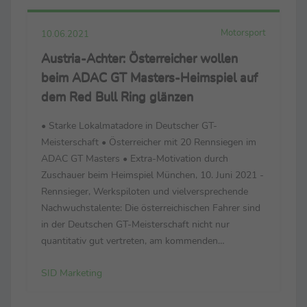
Motorsport
10.06.2021
Austria-Achter: Österreicher wollen
beim ADAC GT Masters-Heimspiel auf
dem Red Bull Ring glänzen
• Starke Lokalmatadore in Deutscher GT-
Meisterschaft • Österreicher mit 20 Rennsiegen im
ADAC GT Masters • Extra-Motivation durch
Zuschauer beim Heimspiel München, 10. Juni 2021 -
Rennsieger, Werkspiloten und vielversprechende
Nachwuchstalente: Die österreichischen Fahrer sind
in der Deutschen GT-Meisterschaft nicht nur
quantitativ gut vertreten, am kommenden
Wochenende (11.–13. Juni) zählt das Oktett beim
SID Marketing
Heimspiel auf dem Red Bull Ring zu den
Topfavoriten – und will die zehnjä...