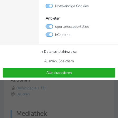
Social Media & Links
Notwendige Cookies
Facebook
Anbieter
X
Instagram
sportpresseportal.de
LinkedIn
hCaptcha
YouTube
Homepage
» Datenschutzhinweise
Themen
Auswahl Speichern
» Motorsport
» ADAC GT Masters
Alle akzeptieren
Aktionen
Download als TXT
Drucken
Mediathek