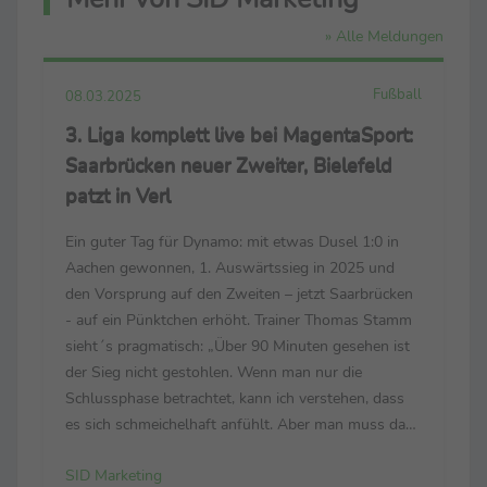
» Alle Meldungen
Fußball
08.03.2025
3. Liga komplett live bei MagentaSport:
Saarbrücken neuer Zweiter, Bielefeld
patzt in Verl
Ein guter Tag für Dynamo: mit etwas Dusel 1:0 in
Aachen gewonnen, 1. Auswärtssieg in 2025 und
den Vorsprung auf den Zweiten – jetzt Saarbrücken
- auf ein Pünktchen erhöht. Trainer Thomas Stamm
sieht´s pragmatisch: „Über 90 Minuten gesehen ist
der Sieg nicht gestohlen. Wenn man nur die
Schlussphase betrachtet, kann ich verstehen, dass
es sich schmeichelhaft anfühlt. Aber man muss das
gesamte Spiel bewerten – und das ist für mich völlig
SID Marketing
in Ordnung.“ Sieht sein Pendant Heiner ...