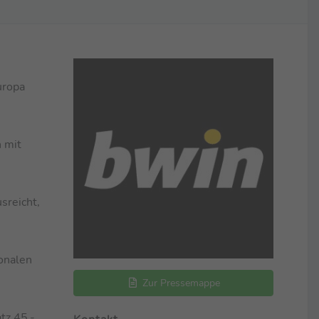
uropa
 mit
sreicht,
onalen
Zur Pressemappe
tz 45,-