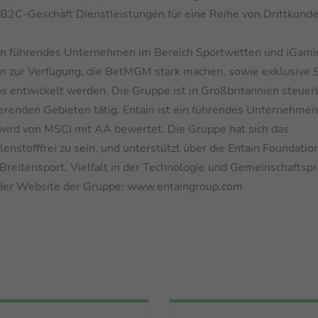
m B2C-Geschäft Dienstleistungen für eine Reihe von Drittkunde
in führendes Unternehmen im Bereich Sportwetten und iGami
ten zur Verfügung, die BetMGM stark machen, sowie exklusive 
os entwickelt werden. Die Gruppe ist in Großbritannien steuerl
ierenden Gebieten tätig. Entain ist ein führendes Unternehmen
ird von MSCI mit AA bewertet. Die Gruppe hat sich das
lenstofffrei zu sein, und unterstützt über die Entain Foundatio
g, Breitensport, Vielfalt in der Technologie und Gemeinschaftsp
f der Website der Gruppe: www.entaingroup.com