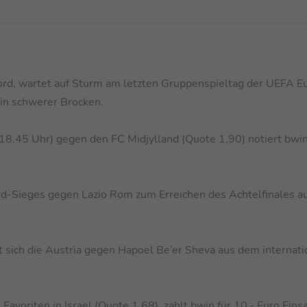
d, wartet auf Sturm am letzten Gruppenspieltag der UEFA E
in schwerer Brocken.
18.45 Uhr) gegen den FC Midjylland (Quote 1,90) notiert bwin
rd-Sieges gegen Lazio Rom zum Erreichen des Achtelfinales au
 sich die Austria gegen Hapoel Be’er Sheva aus dem internati
voriten in Israel (Quote 1,68), zahlt bwin für 10,- Euro Einsa