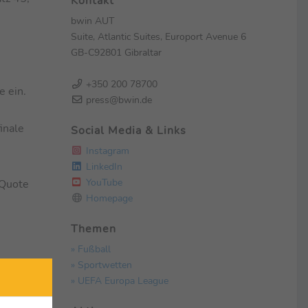
Kontakt
bwin AUT
Suite, Atlantic Suites, Europort Avenue 6
GB-C92801 Gibraltar
+350 200 78700
e ein.
press@bwin.de
inale
Social Media & Links
Instagram
LinkedIn
YouTube
(Quote
Homepage
Themen
» Fußball
» Sportwetten
» UEFA Europa League