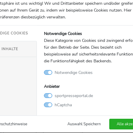
atsphäre ist uns wichtig! Wir und Drittanbieter speichern und/oder greife
onen auf Ihrem Gerät zu, indem wir beispielsweise Cookies nutzen. Hie
. Spieltag – 03. November
Präferenzen diesbezüglich verwalten.
50)
Notwendige Cookies
DIGE COOKIES
Diese Kategorie von Cookies sind zwingend erfo
d auf
twitter: @bwin_de
für den Betrieb der Seite. Dies bezieht sich
 INHALTE
beispielsweise auf sicherheitsrelevante Funktio
die Funktionsfähigkeit des Backends.
Notwendige Cookies
Anbieter
sportpresseportal.de
 plc, ein FTSE100-Unternehmen und eine der weltweit größten
hCaptcha
s auch im stationären Geschäft tätig ist. Die Gruppe besitzt 
 Sportwettenmarken gehören bwin, Bet.pt, Coral, Crystalbet, 
en gehören CasinoClub, Foxy Bingo, Gala, Gioco Digitale, Ni
nschutzhinweise
Auswahl Speichern
Alle akze
pe besitzt eine properitäre Technologie für alle ihre