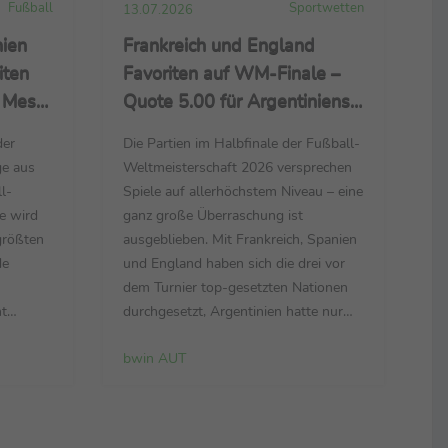
Fußball
Sportwetten
13.07.2026
ien
Frankreich und England
iten
Favoriten auf WM-Finale –
 Messi
Quote 5.00 für Argentiniens
kreich
Titelverteidigung – Tuchels
der
Die Partien im Halbfinale der Fußball-
z drei
Engländer gleichauf mit
ge aus
Weltmeisterschaft 2026 versprechen
Spanien
l-
Spiele auf allerhöchstem Niveau – eine
e wird
ganz große Überraschung ist
größten
ausgeblieben. Mit Frankreich, Spanien
de
und England haben sich die drei vor
dem Turnier top-gesetzten Nationen
ht
durchgesetzt, Argentinien hatte nur
orit ins
noch Portugal vor sich. Für einen Platz
bwin AUT
1:00 Uhr
im WM-Finale sieht
gegen
Sportwettenanbieter bwin Frankreich
ika, die
und England in der Favoritenrolle.
 erneut
Im ersten Semifinale am Dienstag (21