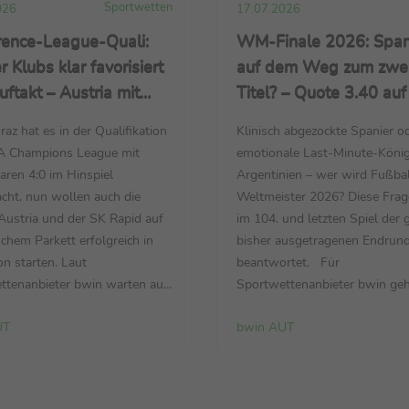
Sportwetten
026
17.07.2026
rence-League-Quali:
WM-Finale 2026: Span
 Klubs klar favorisiert
auf dem Weg zum zwe
ftakt – Austria mit
Titel? – Quote 3.40 auf
1.40 in Lettland –
und Argentinien – Fran
az hat es in der Qualifikation
Klinisch abgezockte Spanier o
legt Grundstein in
Favorit im Spiel um Plat
A Champions League mit
emotionale Last-Minute-Köni
ra
aren 4:0 im Hinspiel
Argentinien – wer wird Fußbal
cht, nun wollen auch die
Weltmeister 2026? Diese Frag
Austria und der SK Rapid auf
im 104. und letzten Spiel der 
chem Parkett erfolgreich in
bisher ausgetragenen Endrun
on starten. Laut
beantwortet. Für
ttenanbieter bwin warten auf
Sportwettenanbieter bwin ge
en Hauptstadt-Klubs in der
Europameister Spanien als Fav
UT
bwin AUT
nference League machbare
Finale am Sonntag (19. Juli, 2
. Die „Veilchen“ reisen zum
MESZ / ZDF und MagentaTV) 
flichtspiel der neuen Spielzeit
die „Comebacker“ aus Südamer
erstag (17:00 Uhr / PULS 4)
das Halbfinale gegen England