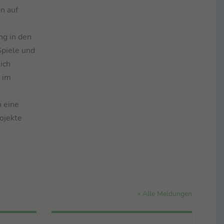
n auf
ng in den
Spiele und
ich
 im
n eine
rojekte
» Alle Meldungen