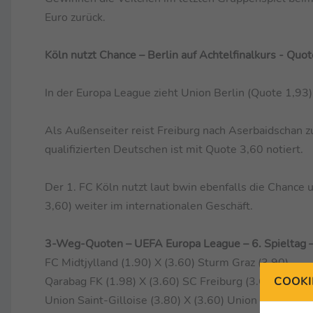
Euro zurück.
Köln nutzt Chance – Berlin auf Achtelfinalkurs - Quo
In der Europa League zieht Union Berlin (Quote 1,93) 
Als Außenseiter reist Freiburg nach Aserbaidschan zu
qualifizierten Deutschen ist mit Quote 3,60 notiert.
Der 1. FC Köln nutzt laut bwin ebenfalls die Chance
3,60) weiter im internationalen Geschäft.
3-Weg-Quoten – UEFA Europa League – 6. Spieltag 
FC Midtjylland (1.90) X (3.60) Sturm Graz (3.90)
COOKI
Qarabag FK (1.98) X (3.60) SC Freiburg (3.60)
Union Saint-Gilloise (3.80) X (3.60) Union Berlin (1.