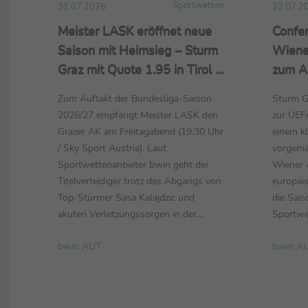
Sportwetten
31.07.2026
22.07.2
Meister LASK eröffnet neue
Confe
Saison mit Heimsieg – Sturm
Wiener
Graz mit Quote 1.95 in Tirol –
zum Au
RB Salzburg Favorit auf
Quote 
Zum Auftakt der Bundesliga-Saison
Sturm Gr
ersten Titel seit 2023
Rapid 
2026/27 empfängt Meister LASK den
zur UEF
Andor
Grazer AK am Freitagabend (19.30 Uhr
einem kl
/ Sky Sport Austria). Laut
vorgema
Sportwettenanbieter bwin geht der
Wiener 
Titelverteidiger trotz des Abgangs von
europäis
Top-Stürmer Sasa Kalajdzic und
die Sais
akuten Verletzungssorgen in der
Sportwe
Offensive mit Sieg-Quote 1.65 klar
die beid
bwin AUT
bwin A
favorisiert ins Auftaktspiel.
UEFA Co
Auffangen sollte den Abgang des
Aufgaben
Nationalspielers ausgerechnet der Ex-
ersten P
Grazer Ramiz Harakate, der sich im
am Donn