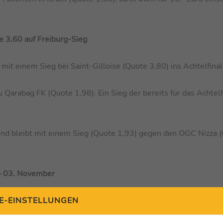
te 3,60 auf Freiburg-Sieg
mit einem Sieg bei Saint-Gilloise (Quote 3,80) ins Achtelfinal
 Qarabag FK (Quote 1,98). Ein Sieg der bereits für das Achtelf
 und bleibt mit einem Sieg (Quote 1,93) gegen den OGC Nizza 
– 03. November
E-EINSTELLUNGEN
93)