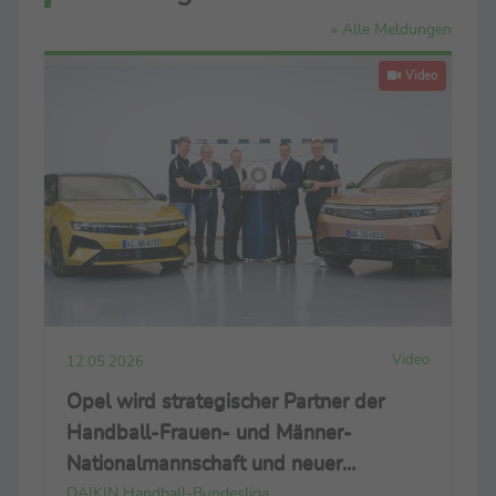
» Alle Meldungen
Video
Video
12.05.2026
Opel wird strategischer Partner der
Handball-Frauen- und Männer-
Nationalmannschaft und neuer
Namensgeber der Handball-Bundesliga
DAIKIN Handball-Bundesliga