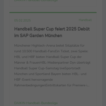
Ziele für den deutschen Handball
Handball
05.02.2025
Handball Super Cup feiert 2025 Debüt
im SAP Garden München
Münchener Hightech-Arena bietet Sitzplätze für
rund 10.500 Handball-FansEin Ticket, zwei Spiele:
HBL und HBF bieten Handball Super Cup der
Männer & FrauenHBL-Medienpartner Dyn überträgt
Handball Super Cup-Samstag liveSportstadt
München und Sportland Bayern bieten HBL- und
HBF-Event hervorragende
RahmenbedingungenEintrittskarten für Premiere im
SAP Garden sind ab sofort hier erhältlich Handball-
und sportbegeisterte Menschen in München und
Bayern können sich besonders auf den Handball ...
DAIKIN Handball-Bundesliga