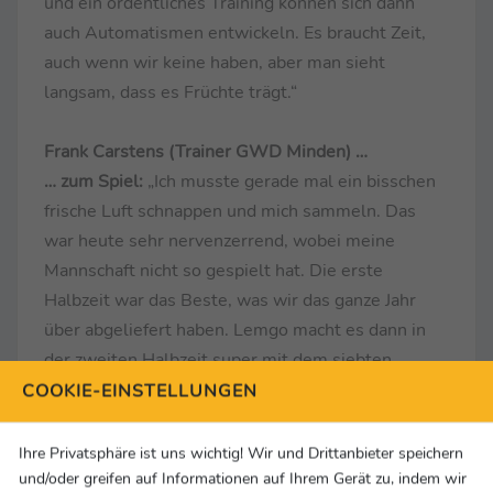
und ein ordentliches Training können sich dann
auch Automatismen entwickeln. Es braucht Zeit,
auch wenn wir keine haben, aber man sieht
langsam, dass es Früchte trägt.“
Frank Carstens (Trainer GWD Minden) …
… zum Spiel:
„Ich musste gerade mal ein bisschen
frische Luft schnappen und mich sammeln. Das
war heute sehr nervenzerrend, wobei meine
Mannschaft nicht so gespielt hat. Die erste
Halbzeit war das Beste, was wir das ganze Jahr
über abgeliefert haben. Lemgo macht es dann in
der zweiten Halbzeit super mit dem siebten
Feldspieler und war unheimlich effizient von der
COOKIE-EINSTELLUNGEN
Außenposition. Das hat sie wieder ran gebracht
und dann hatte ich eine Idee, die nicht so gut war.
Ihre Privatsphäre ist uns wichtig! Wir und Drittanbieter speichern
Das Team hat uns dann gerettet und dafür bin ich
und/oder greifen auf Informationen auf Ihrem Gerät zu, indem wir