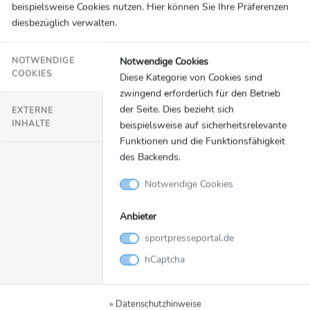
beispielsweise Cookies nutzen. Hier können Sie Ihre Präferenzen
sehr dankbar.“
diesbezüglich verwalten.
… zur Entwicklung:
„Das Personal ist da, das ist das
entscheidende. Wir können trainieren, wir können
Notwendige Cookies
NOTWENDIGE
miteinander arbeiten und wir kommen auch
COOKIES
Diese Kategorie von Cookies sind
vorwärts. Man hat es bereits in den letzten Spielen
zwingend erforderlich für den Betrieb
gesehen, die Leistung ist eine andere als vorher.
der Seite. Dies bezieht sich
EXTERNE
Man sieht, dass wir wieder etwas kompletter sind.
INHALTE
beispielsweise auf sicherheitsrelevante
Auch heute haben Spieler gefehlt, aber was
Funktionen und die Funktionsfähigkeit
des Backends.
Mathias Bitsch heute macht, das war eine
Explosion zum richtigen Zeitpunkt. Er hat sehr
Notwendige Cookies
wichtige Tore gemacht.“
Anbieter
Sky Experte Pascal Hens …
sportpresseportal.de
… zum VfL Gummersbach:
„Das musst du als
hCaptcha
Aufsteiger erstmal so spielen. Sie haben in der
zweiten Halbzeit immer mal die Situation, dass die
» Datenschutzhinweise
Löwen rankommen, aber sie haben sich immer