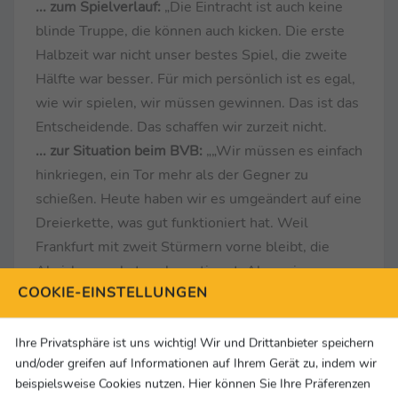
... zum Spielverlauf:
„Die Eintracht ist auch keine
blinde Truppe, die können auch kicken. Die erste
Halbzeit war nicht unser bestes Spiel, die zweite
Hälfte war besser. Für mich persönlich ist es egal,
wie wir spielen, wir müssen gewinnen. Das ist das
Entscheidende. Das schaffen wir zurzeit nicht.
... zur Situation beim BVB:
„„Wir müssen es einfach
hinkriegen, ein Tor mehr als der Gegner zu
schießen. Heute haben wir es umgeändert auf eine
Dreierkette, was gut funktioniert hat. Weil
Frankfurt mit zweit Stürmern vorne bleibt, die
Absicherung hat auch gestimmt. Aber wir
COOKIE-EINSTELLUNGEN
gewinnen die Spiele nicht und das macht eine Top-
Mannschaft. Das sind wir zurzeit nicht. Die Tabelle
lügt nicht.“
Ihre Privatsphäre ist uns wichtig! Wir und Drittanbieter speichern
und/oder greifen auf Informationen auf Ihrem Gerät zu, indem wir
beispielsweise Cookies nutzen. Hier können Sie Ihre Präferenzen
Sebastian Kehl (Sportdirektor Borussia Dortmund)