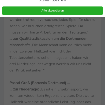
Wir müssen Fragen beantworten und haben das
Auswahl Speichern
auch schon gemacht: Wir werden weitermachen in
Alle akzeptieren
der Konstellation. Das Vertrauen hat Nuri. Wir
werden trotzdem versuchen, jedes Spiel für sich zu
sehen, wir brauchen erfolgreiche Spiele. Da
müssen wir harte Arbeit für an den Tag legen.“
... zur Qualitätsdiskussion um die Dortmunder
Mannschaft:
„Die Mannschaft kann deutlich mehr.
In der zweiten Halbzeit war nicht der
Tabellenzehnte zu sehen. Insgesamt haben wir
drei Niederlage, deswegen werden wir uns nicht
der Kritik entziehen.“
Pascal Groß (Borussia Dortmund) ...
... zur Niederlage:
„Es ist ein Ergebnissport, wir
konnten wieder kein Ergebnis erzielen. Die zweite
Halbzeit war eine ordentliche Leistung, aber das