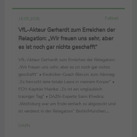
Fußball
16.05.2026
VfL-Akteur Gerhardt zum Erreichen der
Relegation: „Wir freuen uns sehr, aber
es ist noch gar nichts geschafft“
VfL-Akteur Gerhardt zum Erreichen der Relegation:
„Wir freuen uns sehr, aber es ist noch gar nichts
geschafft“ • Kiezkicker-Coach Blessin zum Abstieg:
„Es herrscht eine totale Leere in meinem Körper“ •
FCH-Kapitän Mainka: „Es ist ein unglaublich
trauriger Tag“ • DAZN-Experte Sami Khedira:
„Wolfsburg war am Ende einfach zu abgezockt und
ist verdient in der Relegation“ Berlin/München,
16.05.2026 - Sehr geehrte Medienpartner, anbei
DAZN
erhalten Sie die wichtigsten Stimmen aus ...