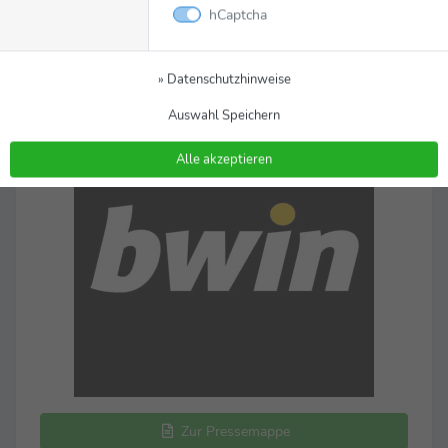
hCaptcha
© bwin AUT
» Datenschutzhinweise
Auswahl Speichern
Alle akzeptieren
Zur Pressemappe