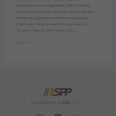
Überraschung ist ausgeblieben. Mit Frankreich,
Spanien und England haben sich die drei vor dem
Turnier top-gesetzten Nationen durchgesetzt,
Argentinien hatte nur noch Portugal vor sich.
Für einen Platz im WM-Finale sieht
Sportwettenanbieter bwin Frankreich und England
bwin AUT
in der Favoritenrolle. Im ersten Semifinale am
Dienstag (21 Uhr) treffen mit dem ...
Ein Angebot der