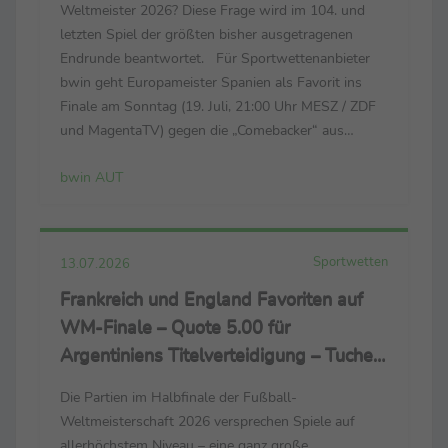
Weltmeister 2026? Diese Frage wird im 104. und
letzten Spiel der größten bisher ausgetragenen
Endrunde beantwortet. Für Sportwettenanbieter
bwin geht Europameister Spanien als Favorit ins
Finale am Sonntag (19. Juli, 21:00 Uhr MESZ / ZDF
und MagentaTV) gegen die „Comebacker“ aus
Südamerika, die das Halbfinale gegen England
bwin AUT
erneut spät für sich entschieden. Bleiben die Iberer,
die...
Sportwetten
13.07.2026
Frankreich und England Favoriten auf
WM-Finale – Quote 5.00 für
Argentiniens Titelverteidigung – Tuchels
Engländer gleichauf mit Spanien
Die Partien im Halbfinale der Fußball-
Weltmeisterschaft 2026 versprechen Spiele auf
allerhöchstem Niveau – eine ganz große