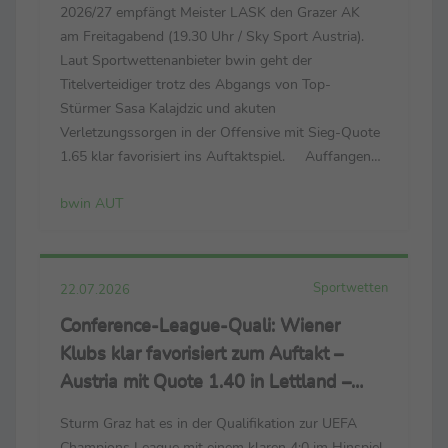
2026/27 empfängt Meister LASK den Grazer AK
am Freitagabend (19.30 Uhr / Sky Sport Austria).
Laut Sportwettenanbieter bwin geht der
Titelverteidiger trotz des Abgangs von Top-
Stürmer Sasa Kalajdzic und akuten
Verletzungssorgen in der Offensive mit Sieg-Quote
1.65 klar favorisiert ins Auftaktspiel. Auffangen
sollte den Abgang des
bwin AUT
Nationalspielers ausgerechnet der Ex-
Grazer Ramiz Harakate, der sich im Cup nun
allerdings einen Kreuzbandriss ...
Sportwetten
22.07.2026
Conference-League-Quali: Wiener
Klubs klar favorisiert zum Auftakt –
Austria mit Quote 1.40 in Lettland –
Rapid legt Grundstein in Andorra
Sturm Graz hat es in der Qualifikation zur UEFA
Champions League mit einem klaren 4:0 im Hinspiel