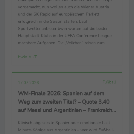
vorgemacht, nun wollen auch die Wiener Austria
und der SK Rapid auf europäischem Parkett
erfolgreich in die Saison starten. Laut
Sportwettenanbieter bwin warten auf die beiden
Hauptstadt-Klubs in der UEFA Conference League
machbare Aufgaben. Die „Veilchen“ reisen zum
ersten Pflichtspiel der neuen Spielzeit am
bwin AUT
Donnerstag (17:00 Uhr / PULS 4) mit Quote 1.40
und deutlichen Vorteilen an die ...
Fußball
17.07.2026
WM-Finale 2026: Spanien auf dem
Weg zum zweiten Titel? – Quote 3.40
auf Messi und Argentinien – Frankreich
Favorit im Spiel um Platz drei
Klinisch abgezockte Spanier oder emotionale Last-
Minute-Könige aus Argentinien – wer wird Fußball-