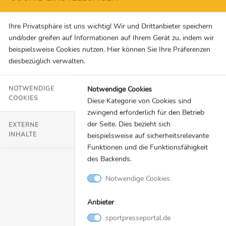
Verfügung, die BetMGM stark machen, sowie
exklusive Spiele und Produkte, die speziell in den
Ihre Privatsphäre ist uns wichtig! Wir und Drittanbieter speichern
hauseigenen Spielstudios entwickelt werden. Die
und/oder greifen auf Informationen auf Ihrem Gerät zu, indem wir
Gruppe ist in Großbritannien steuerlich ansässig
beispielsweise Cookies nutzen. Hier können Sie Ihre Präferenzen
und in insgesamt 31 regulierten oder
diesbezüglich verwalten.
regulierenden Gebieten tätig. Entain ist ein
führendes Unternehmen im Bereich ESG, Mitglied
Notwendige Cookies
NOTWENDIGE
von FTSE4Good und DJSI und wird von MSCI mit
COOKIES
Diese Kategorie von Cookies sind
zwingend erforderlich für den Betrieb
AA bewertet. Die Gruppe hat sich das
der Seite. Dies bezieht sich
EXTERNE
wissenschaftlich gestützte Ziel gesetzt, bis 2035
INHALTE
beispielsweise auf sicherheitsrelevante
kohlenstofffrei zu sein, und unterstützt über die
Funktionen und die Funktionsfähigkeit
Entain Foundation eine Vielzahl von Initiativen, die
des Backends.
sich auf sicheres Gaming, Breitensport, Vielfalt in
Notwendige Cookies
der Technologie und Gemeinschaftsprojekte
konzentrieren. Weitere Informationen finden Sie
Anbieter
auf der Website der Gruppe:
sportpresseportal.de
www.entaingroup.com
.