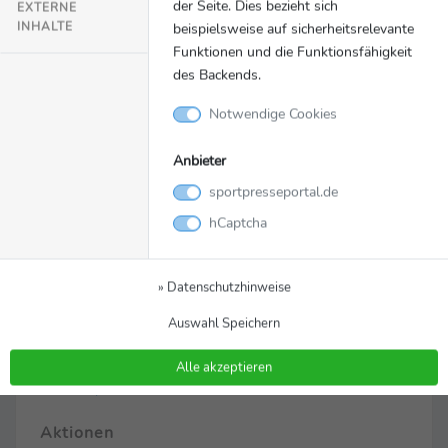
der Seite. Dies bezieht sich
EXTERNE
DE-80686 München
INHALTE
beispielsweise auf sicherheitsrelevante
Funktionen und die Funktionsfähigkeit
Oliver Runschke
des Backends.
+49 89 7676 6965
oliver.runschke@adac.de
Notwendige Cookies
Social Media & Links
Anbieter
Facebook
sportpresseportal.de
X
Instagram
hCaptcha
YouTube
TikTok
» Datenschutzhinweise
Homepage
Auswahl Speichern
Themen
» DTM
Alle akzeptieren
» Motorsport
Aktionen