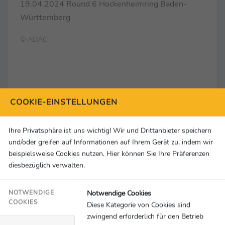
19.04.2024 Round 6 Hockenheimring Baden-
Württemberg
© ADAC
COOKIE-EINSTELLUNGEN
Ihre Privatsphäre ist uns wichtig! Wir und Drittanbieter speichern
und/oder greifen auf Informationen auf Ihrem Gerät zu, indem wir
beispielsweise Cookies nutzen. Hier können Sie Ihre Präferenzen
diesbezüglich verwalten.
Zur Pressemappe
Kontakt
Notwendige Cookies
NOTWENDIGE
COOKIES
Diese Kategorie von Cookies sind
ADAC DTM
zwingend erforderlich für den Betrieb
Hansastraße 19