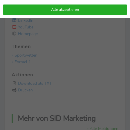
Facebook
X
Alle akzeptieren
Instagram
LinkedIn
YouTube
Homepage
Themen
» Sportwetten
» Formel 1
Aktionen
Download als TXT
Drucken
Mehr von SID Marketing
» Alle Meldungen