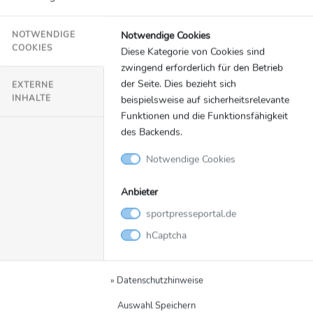
www.entaingroup.de.
Notwendige Cookies
NOTWENDIGE
COOKIES
Diese Kategorie von Cookies sind
zwingend erforderlich für den Betrieb
der Seite. Dies bezieht sich
EXTERNE
INHALTE
beispielsweise auf sicherheitsrelevante
Funktionen und die Funktionsfähigkeit
Zur Pressemappe
des Backends.
Notwendige Cookies
Kontakt
SID Marketing
Anbieter
Ursulaplatz 1
sportpresseportal.de
DE-50668 Köln
hCaptcha
+49 221 99880 0
nicola.schnitzler@sid-marketing.de
» Datenschutzhinweise
Social Media & Links
Auswahl Speichern