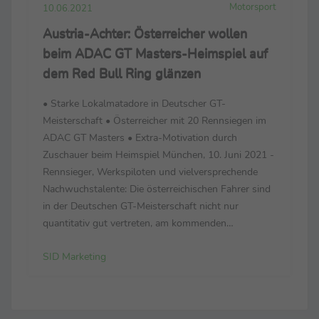
Motorsport
10.06.2021
Austria-Achter: Österreicher wollen
beim ADAC GT Masters-Heimspiel auf
dem Red Bull Ring glänzen
• Starke Lokalmatadore in Deutscher GT-
Meisterschaft • Österreicher mit 20 Rennsiegen im
ADAC GT Masters • Extra-Motivation durch
Zuschauer beim Heimspiel München, 10. Juni 2021 -
Rennsieger, Werkspiloten und vielversprechende
Nachwuchstalente: Die österreichischen Fahrer sind
in der Deutschen GT-Meisterschaft nicht nur
quantitativ gut vertreten, am kommenden
Wochenende (11.–13. Juni) zählt das Oktett beim
SID Marketing
Heimspiel auf dem Red Bull Ring zu den
Topfavoriten – und will die zehnjä...