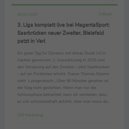
Fußball
08.03.2025
3. Liga komplett live bei MagentaSport:
Saarbrücken neuer Zweiter, Bielefeld
patzt in Verl
Ein guter Tag für Dynamo: mit etwas Dusel 1:0 in
Aachen gewonnen, 1. Auswärtssieg in 2025 und
den Vorsprung auf den Zweiten – jetzt Saarbrücken
- auf ein Pünktchen erhöht. Trainer Thomas Stamm
sieht´s pragmatisch: „Über 90 Minuten gesehen ist
der Sieg nicht gestohlen. Wenn man nur die
Schlussphase betrachtet, kann ich verstehen, dass
es sich schmeichelhaft anfühlt. Aber man muss das
gesamte Spiel bewerten – und das ist für mich völlig
SID Marketing
in Ordnung.“ Sieht sein Pendant Heiner ...