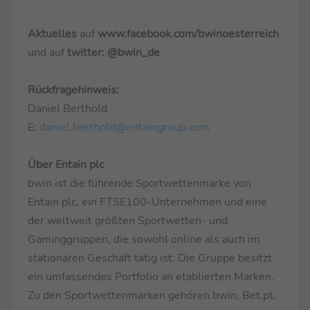
Aktuelles
auf
www.facebook.com/bwinoesterreich
und auf
twitter: @bwin_de
Rückfragehinweis:
Daniel Berthold
E:
daniel.berthold@entaingroup.com
Über Entain plc
bwin ist die führende Sportwettenmarke von
Entain plc, ein FTSE100-Unternehmen und eine
der weltweit größten Sportwetten- und
Gaminggruppen, die sowohl online als auch im
stationären Geschäft tätig ist. Die Gruppe besitzt
ein umfassendes Portfolio an etablierten Marken.
Zu den Sportwettenmarken gehören bwin, Bet.pt,