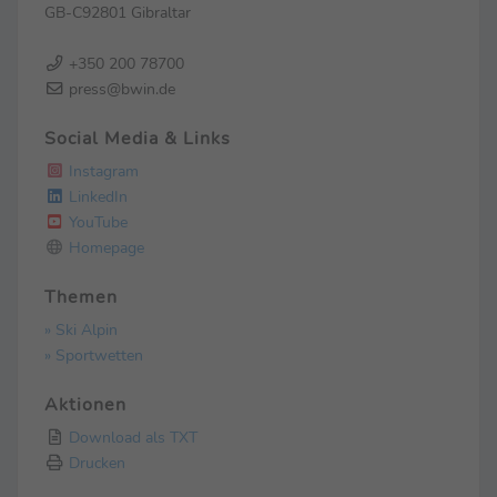
GB-C92801 Gibraltar
+350 200 78700
press@bwin.de
Social Media & Links
Instagram
LinkedIn
YouTube
Homepage
Themen
» Ski Alpin
» Sportwetten
Aktionen
Download als TXT
Drucken