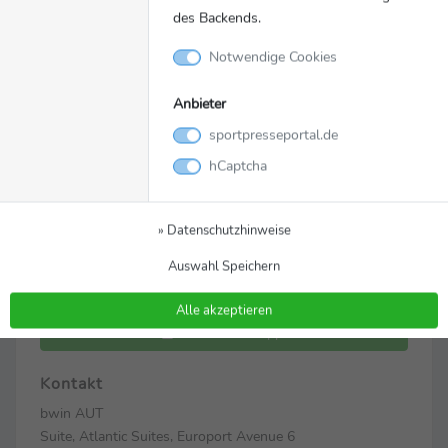
des Backends.
Notwendige Cookies
Anbieter
sportpresseportal.de
hCaptcha
» Datenschutzhinweise
Auswahl Speichern
Alle akzeptieren
Zur Pressemappe
Kontakt
bwin AUT
Suite, Atlantic Suites, Europort Avenue 6