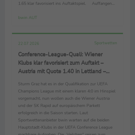
1.65 klar favorisiert ins Auftaktspiel. Auffangen
sollte den Abgang des
bwin AUT
Nationalspielers ausgerechnet der Ex-
Grazer Ramiz Harakate, der sich im Cup nun
allerdings einen Kreuzbandriss ...
Sportwetten
22.07.2026
Conference-League-Quali: Wiener
Klubs klar favorisiert zum Auftakt –
Austria mit Quote 1.40 in Lettland –
Rapid legt Grundstein in Andorra
Sturm Graz hat es in der Qualifikation zur UEFA
Champions League mit einem klaren 4:0 im Hinspiel
vorgemacht, nun wollen auch die Wiener Austria
und der SK Rapid auf europäischem Parkett
erfolgreich in die Saison starten. Laut
Sportwettenanbieter bwin warten auf die beiden
Hauptstadt-Klubs in der UEFA Conference League
machbare Aufgaben. Die „Veilchen“ reisen zum