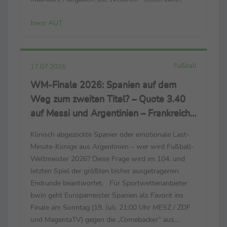
ersten Pflichtspiel der neuen Spielzeit am
bwin AUT
Donnerstag (17:00 Uhr / PULS 4) mit Quote 1.40
und deutlichen Vorteilen an die ...
Fußball
17.07.2026
WM-Finale 2026: Spanien auf dem
Weg zum zweiten Titel? – Quote 3.40
auf Messi und Argentinien – Frankreich
Favorit im Spiel um Platz drei
Klinisch abgezockte Spanier oder emotionale Last-
Minute-Könige aus Argentinien – wer wird Fußball-
Weltmeister 2026? Diese Frage wird im 104. und
letzten Spiel der größten bisher ausgetragenen
Endrunde beantwortet. Für Sportwettenanbieter
bwin geht Europameister Spanien als Favorit ins
Finale am Sonntag (19. Juli, 21:00 Uhr MESZ / ZDF
und MagentaTV) gegen die „Comebacker“ aus