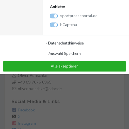
Anbieter
sportpresseportal.de
hCaptcha
Zur Pressemappe
Kontakt
» Datenschutzhinweise
ADAC GT Masters
Auswahl Speichern
Hansastraße 19
DE-80686 München
Alle akzeptieren
Oliver Runschke
+49 89 7676 6965
oliver.runschke@adac.de
Social Media & Links
Facebook
X
Instagram