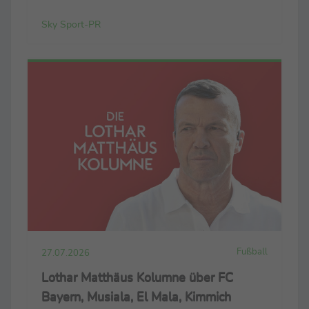
wohl. Wir sind sehr glücklich in der Stadt. Der Klub
Sky Sport-PR
hat ein enormes Potenzial, ...
Fußball
27.07.2026
Lothar Matthäus Kolumne über FC
Bayern, Musiala, El Mala, Kimmich