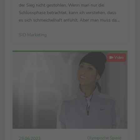
der Sieg nicht gestohlen. Wenn man nur die
Schlussphase betrachtet, kann ich verstehen, dass
es sich schmeichelhaft anfühlt. Aber man muss das
gesamte Spiel bewerten – und das ist für mich völlig
SID Marketing
in Ordnung.“ Sieht sein Pendant Heiner ...
Video
Olympische Spiele
29.06.2023