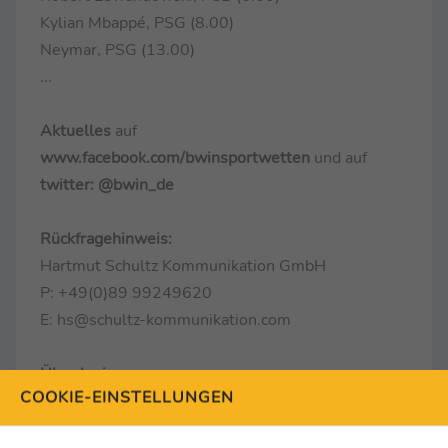
Kylian Mbappé, PSG (8.00)
Neymar, PSG (13.00)
...
Aktuelles
auf
www.facebook.com/bwinsportwetten
und auf
twitter: @bwin_de
Rückfragehinweis:
Hartmut Schultz Kommunikation GmbH
P: +49(0)89 99249620
E: hs@schultz-kommunikation.com
Über bwin
COOKIE-EINSTELLUNGEN
bwin ist die führende Sportwettenmarke von
Entain plc, einer der weltweit größten Sport-