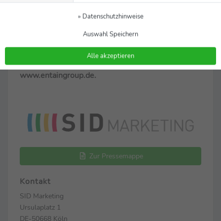
Gruppe ist im Vereinigten Königreich steuerlich
» Datenschutzhinweise
ansässig und verfügt über Lizenzen in mehr als 20
Auswahl Speichern
Ländern auf fünf Kontinenten.
Weitere
Informationen finden Sie auf der Website der
Alle akzeptieren
Gruppe: www.entaingroup.com und auf
www.entaingroup.de.
Zur Pressemappe
Kontakt
SID Marketing
Ursulaplatz 1
DE-50668 Köln