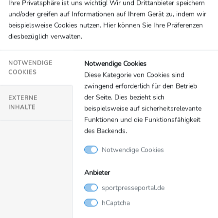
Ihre Privatsphäre ist uns wichtig! Wir und Drittanbieter speichern
wetten- und Glücksspielanbieter, der sowohl
und/oder greifen auf Informationen auf Ihrem Gerät zu, indem wir
online als auch im stationären Geschäft tätig ist.
beispielsweise Cookies nutzen. Hier können Sie Ihre Präferenzen
Das Unternehmen ist im wichtigsten britischen
diesbezüglich verwalten.
FTSE100 Index notiert. Die Gruppe besitzt ein
umfassendes Portfolio an etablierten Marken. Zu
Notwendige Cookies
NOTWENDIGE
den Sportwettenmarken gehören bwin, Coral,
COOKIES
Diese Kategorie von Cookies sind
Crystalbet, Eurobet, Ladbrokes, Neds und
zwingend erforderlich für den Betrieb
Sportingbet. Zu den Glücksspielmarken gehören
der Seite. Dies bezieht sich
EXTERNE
CasinoClub, Foxy Bingo, Gala, Gioco Digitale,
INHALTE
beispielsweise auf sicherheitsrelevante
Funktionen und die Funktionsfähigkeit
Partypoker und Party-Casino. Die Gruppe besitzt
des Backends.
proprietäre Technologie in allen ihren
Kernproduktvertikalen und bietet zusätzlich zu
Notwendige Cookies
ihrem B2C-Geschäft Dienstleistungen für eine
Anbieter
Reihe von Drittkunden auf B2B-Basis an. Die
Gruppe betreibt auch ein Joint-Venture mit MGM
sportpresseportal.de
Resorts, um das Sportwetten- und
hCaptcha
Glücksspielangebot in den USA zu nutzen. Die