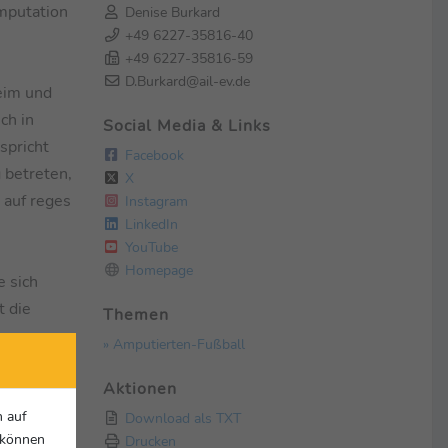
mputation
Denise Burkard
+49 6227-35816-40
+49 6227-35816-59
D.Burkard@ail-ev.de
heim und
ch in
Social Media & Links
spricht
Facebook
 betreten,
X
 auf reges
Instagram
LinkedIn
YouTube
Homepage
e sich
t die
Themen
» Amputierten-Fußball
Aktionen
vier
mburg
n auf
Download als TXT
r können
Drucken
tien.