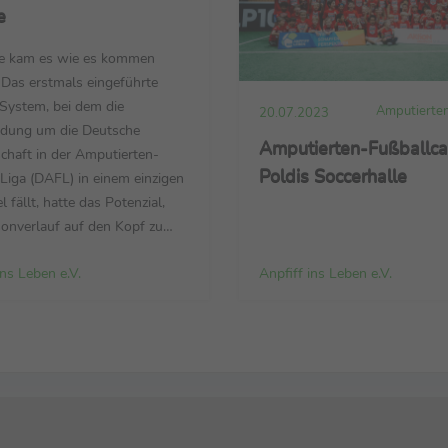
e
 kam es wie es kommen
Das erstmals eingeführte
System, bei dem die
Amputierten
20.07.2023
idung um die Deutsche
Amputierten-Fußballca
chaft in der Amputierten-
Poldis Soccerhalle
Liga (DAFL) in einem einzigen
l fällt, hatte das Potenzial,
onverlauf auf den Kopf zu
 Aber dazu ließen es die
ins Leben e.V.
Anpfiff ins Leben e.V.
erten Düsseldorfer nicht
 So wie sie die ganze Saison
t hatten, bestimmten sie auch
le. Nach einem verhaltenen
n im ersten Durchgang
sie nach dem ...