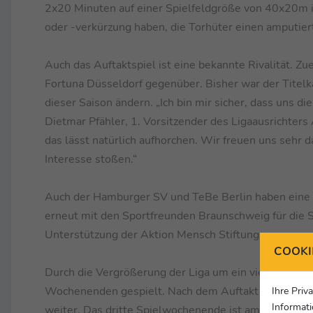
2x20 Minuten auf einer Spielfeldgröße von 40x20m 
oder -verkürzung haben, die Torhüter einen amputier
Auch das Auftaktspiel ist eine bekannte Rivalität. Z
Fortuna Düsseldorf gegenüber. Bisher war der Titelk
dieser Saison ändern. „Ich bin mir sicher, dass uns 
Dietmar Pfähler, 1. Vorsitzender des Ligaausrichters
das lässt natürlich aufhorchen. Wir freuen uns sehr d
Interesse stoßen.“
Auch der Hamburger SV und TeBe Berlin haben eine M
erneut mit den Sportfreunden Braunschweig für die 
Unterstützung der Aktion Mensch Stiftung.
COOKI
Durch die Vergrößerung der Liga um ein viertes Team
Wochenenden gespielt. Nach dem Auftakt am 29. und 
Ihre Priv
Informati
weiter. Das dritte Spielwochenende ist am 8. und 9. 