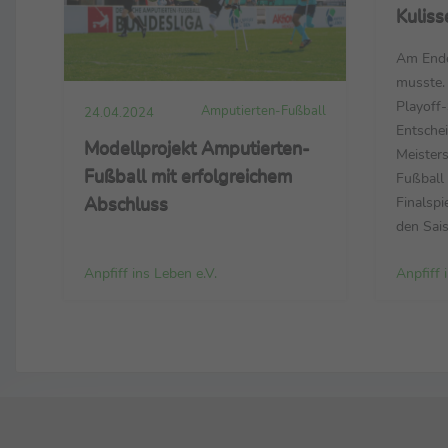
Kuliss
Am Ende
musste. 
Playoff-
Amputierten-Fußball
24.04.2024
Entsche
Modellprojekt Amputierten-
Meisters
Fußball mit erfolgreichem
Fußball 
Abschluss
Finalspie
den Sais
stellen.
Anpfiff ins Leben e.V.
Anpfiff 
favorisi
kommen.
bestimm
das Fina
Abtaste
drehten 