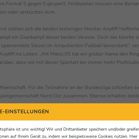
im Format 5 gegen 5 gespielt. Feldspieler müssen eine Beina
ten oder verkürzten Arm.
uerst stehen sich die beiden bisherigen Meister Anpfiff Hoffen
ampf ein Zweikampf dieser beiden Vereine. Doch das könnte si
die spannendste Saison im Amputierten-Fußball bevorsteht“, ver
 Anpfiff ins Leben. „Mit Mainz 05 hat ein großer Name den Ring
arüber, dass wir mit dieser Sportart bei immer mehr Proficlubs
annschaft. Für die Teilnahme an der Bundesliga schließen si
Spielgemeinschaft Nord-Ost zusammen. Ebenso erhalten bleib
E-EINSTELLUNGEN
 wurde auch der Spielkalender überarbeitet. Erstmals wird an 
30. April in St. Leon-Rot geht es am 10. und 11. Juni in Ha
atsphäre ist uns wichtig! Wir und Drittanbieter speichern und/oder greife
onen auf Ihrem Gerät zu, indem wir beispielsweise Cookies nutzen. Hie
Juli in Wetzlar. Jedes Team bestreitet pro Wochenende vier Par