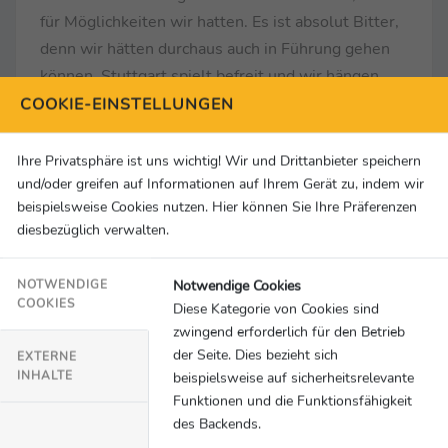
für Möglichkeiten wir hatten. Es ist absolut Bitter,
denn wir hätten durchaus auch in Führung gehen
können. Stuttgart spielt befreit und wir hängen
unten drin und dann verliert man so ein Spiel, wo
COOKIE-EINSTELLUNGEN
man denkt, man kann es eigentlich gar nicht
verlieren. Man muss die Kritik akzeptieren, denn
Ihre Privatsphäre ist uns wichtig! Wir und Drittanbieter speichern
der zweite Gegentreffer ist einfach viel zu schlecht
und/oder greifen auf Informationen auf Ihrem Gerät zu, indem wir
beispielsweise Cookies nutzen. Hier können Sie Ihre Präferenzen
verteidigt. Aber es ist so. Wir müssen nun den
diesbezüglich verwalten.
Mund abwischen und diesen Treffer verdauen. Ich
bin mir sicher, dass wir es im kommenden Spiel
Notwendige Cookies
NOTWENDIGE
besser machen werden."
COOKIES
Diese Kategorie von Cookies sind
zwingend erforderlich für den Betrieb
... zum Trainerwechsel:
"Die letzten Wochen waren
der Seite. Dies bezieht sich
EXTERNE
keine leichte Zeit für mich. Ich habe es auch
INHALTE
beispielsweise auf sicherheitsrelevante
absolut nicht verstanden, dass ich nicht gespielt
Funktionen und die Funktionsfähigkeit
des Backends.
habe, weil ich in der Rückrunde wieder richtig gut