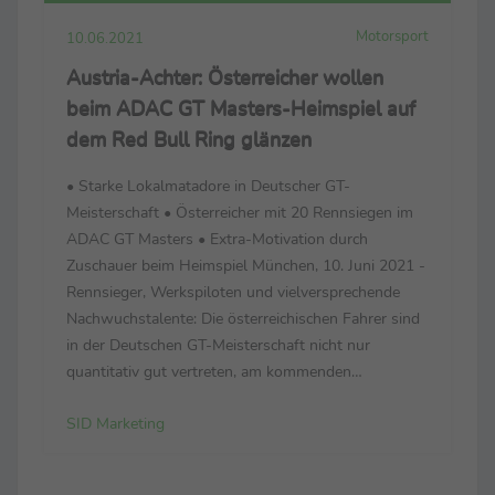
Motorsport
10.06.2021
Austria-Achter: Österreicher wollen
beim ADAC GT Masters-Heimspiel auf
dem Red Bull Ring glänzen
• Starke Lokalmatadore in Deutscher GT-
Meisterschaft • Österreicher mit 20 Rennsiegen im
ADAC GT Masters • Extra-Motivation durch
Zuschauer beim Heimspiel München, 10. Juni 2021 -
Rennsieger, Werkspiloten und vielversprechende
Nachwuchstalente: Die österreichischen Fahrer sind
in der Deutschen GT-Meisterschaft nicht nur
quantitativ gut vertreten, am kommenden
Wochenende (11.–13. Juni) zählt das Oktett beim
SID Marketing
Heimspiel auf dem Red Bull Ring zu den
Topfavoriten – und will die zehnjä...