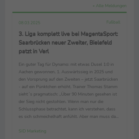
» Alle Meldungen
Fußball
08.03.2025
3. Liga komplett live bei MagentaSport:
Saarbrücken neuer Zweiter, Bielefeld
patzt in Verl
Ein guter Tag für Dynamo: mit etwas Dusel 1:0 in
Aachen gewonnen, 1. Auswärtssieg in 2025 und
den Vorsprung auf den Zweiten – jetzt Saarbrücken
- auf ein Pünktchen erhöht. Trainer Thomas Stamm
sieht´s pragmatisch: „Über 90 Minuten gesehen ist
der Sieg nicht gestohlen. Wenn man nur die
Schlussphase betrachtet, kann ich verstehen, dass
es sich schmeichelhaft anfühlt. Aber man muss das
gesamte Spiel bewerten – und das ist für mich völlig
SID Marketing
in Ordnung.“ Sieht sein Pendant Heiner ...