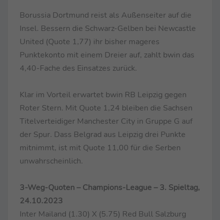
Borussia Dortmund reist als Außenseiter auf die
Insel. Bessern die Schwarz-Gelben bei Newcastle
United (Quote 1,77) ihr bisher mageres
Punktekonto mit einem Dreier auf, zahlt bwin das
4,40-Fache des Einsatzes zurück.
Klar im Vorteil erwartet bwin RB Leipzig gegen
Roter Stern. Mit Quote 1,24 bleiben die Sachsen
Titelverteidiger Manchester City in Gruppe G auf
der Spur. Dass Belgrad aus Leipzig drei Punkte
mitnimmt, ist mit Quote 11,00 für die Serben
unwahrscheinlich.
3-Weg-Quoten – Champions-League – 3. Spieltag,
24.10.2023
Inter Mailand (1.30) X (5.75) Red Bull Salzburg