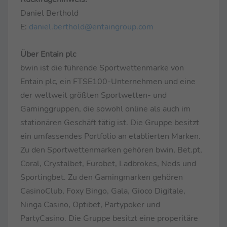
Daniel Berthold
E:
daniel.berthold@entaingroup.com
Über Entain plc
bwin ist die führende Sportwettenmarke von
Entain plc, ein FTSE100-Unternehmen und eine
der weltweit größten Sportwetten- und
Gaminggruppen, die sowohl online als auch im
stationären Geschäft tätig ist. Die Gruppe besitzt
ein umfassendes Portfolio an etablierten Marken.
Zu den Sportwettenmarken gehören bwin, Bet.pt,
Coral, Crystalbet, Eurobet, Ladbrokes, Neds und
Sportingbet. Zu den Gamingmarken gehören
CasinoClub, Foxy Bingo, Gala, Gioco Digitale,
Ninga Casino, Optibet, Partypoker und
PartyCasino. Die Gruppe besitzt eine properitäre