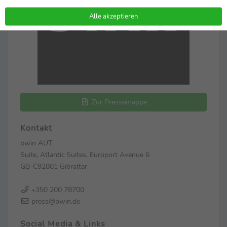
Alle akzeptieren
Zur Pressemappe
Kontakt
bwin AUT
Suite, Atlantic Suites, Europort Avenue 6
GB-C92801 Gibraltar
+350 200 78700
press@bwin.de
Social Media & Links