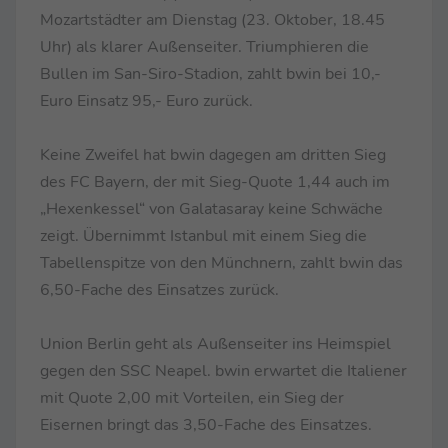
Mozartstädter am Dienstag (23. Oktober, 18.45
Uhr) als klarer Außenseiter. Triumphieren die
Bullen im San-Siro-Stadion, zahlt bwin bei 10,-
Euro Einsatz 95,- Euro zurück.
Keine Zweifel hat bwin dagegen am dritten Sieg
des FC Bayern, der mit Sieg-Quote 1,44 auch im
„Hexenkessel“ von Galatasaray keine Schwäche
zeigt. Übernimmt Istanbul mit einem Sieg die
Tabellenspitze von den Münchnern, zahlt bwin das
6,50-Fache des Einsatzes zurück.
Union Berlin geht als Außenseiter ins Heimspiel
gegen den SSC Neapel. bwin erwartet die Italiener
mit Quote 2,00 mit Vorteilen, ein Sieg der
Eisernen bringt das 3,50-Fache des Einsatzes.