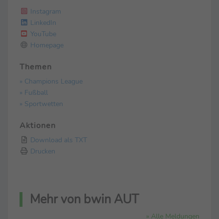
Instagram
LinkedIn
YouTube
Homepage
Themen
» Champions League
» Fußball
» Sportwetten
Aktionen
Download als TXT
Drucken
Mehr von bwin AUT
» Alle Meldungen