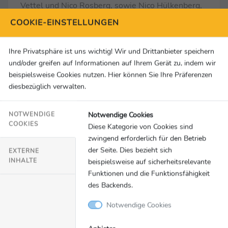
Vettel und Nico Rosberg, sowie Nico Hülkenberg,
Timo Glock, die Formel-E-Fahrer Maximilian
COOKIE-EINSTELLUNGEN
Günther, Pascal Wehrlein und André Lotterer oder
Weltklasse- GT-Fahrer Maro Engel kommen
Ihre Privatsphäre ist uns wichtig! Wir und Drittanbieter speichern
ebenfalls aus den Formelserien des ADAC.
und/oder greifen auf Informationen auf Ihrem Gerät zu, indem wir
beispielsweise Cookies nutzen. Hier können Sie Ihre Präferenzen
diesbezüglich verwalten.
Pressekontakt
Notwendige Cookies
ADAC Formel 4
NOTWENDIGE
COOKIES
Diese Kategorie von Cookies sind
Andreas Asen, SID Marketing, T +49 221 99 88
zwingend erforderlich für den Betrieb
03 05, E-Mail
adac-motorsport@sid-marketing.de
der Seite. Dies bezieht sich
EXTERNE
INHALTE
beispielsweise auf sicherheitsrelevante
ADAC e.V.
Funktionen und die Funktionsfähigkeit
Oliver Runschke, T +49 89 76 76 69 65, E-Mail
des Backends.
oliver.runschke@adac.de
Notwendige Cookies
Kay-Oliver Langendorff, T +49 89 76 76 69 36, E-
Mail
kay.langendorff@adac.de