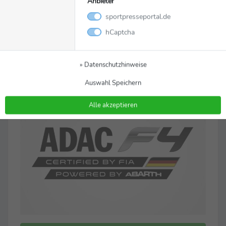
Anbieter
sportpresseportal.de
adac.de/formel-4 adac.de/motorsport
hCaptcha
adac.de/motorsport
© ADAC Motorsport
» Datenschutzhinweise
Auswahl Speichern
Alle akzeptieren