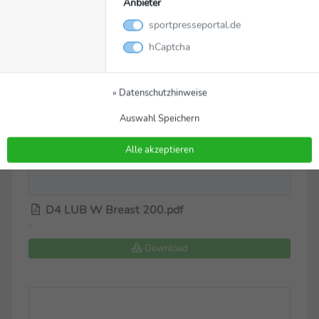
Anbieter
sportpresseportal.de
hCaptcha
» Datenschutzhinweise
Auswahl Speichern
Alle akzeptieren
D4 LUB W Breast 200.pdf
-
Download