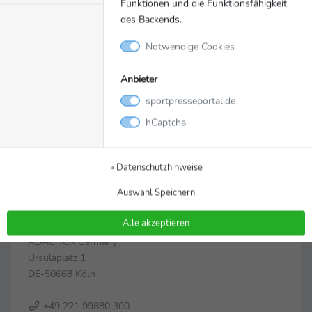
Funktionen und die Funktionsfähigkeit
des Backends.
Notwendige Cookies
Anbieter
sportpresseportal.de
hCaptcha
» Datenschutzhinweise
Zur Pressemappe
Auswahl Speichern
Kontakt
Alle akzeptieren
ADAC TCR Germany
Ursulaplatz 1
DE-50668 Köln
+49 221 99880 300