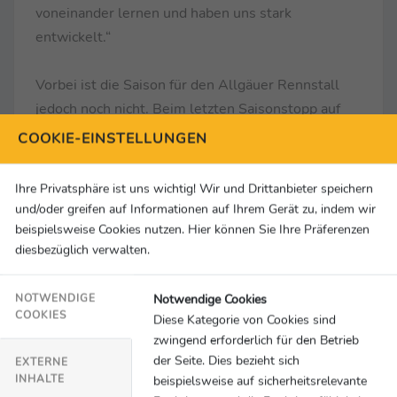
voneinander lernen und haben uns stark
entwickelt.“
Vorbei ist die Saison für den Allgäuer Rennstall
jedoch noch nicht. Beim letzten Saisonstopp auf
dem Hockenheimring hat Junior Szymon Ladniak
COOKIE-EINSTELLUNGEN
noch die Chance den Junior-Titel perfekt zu
machen und somit auch den vierten möglichen
Ihre Privatsphäre ist uns wichtig! Wir und Drittanbieter speichern
Titel für das Team abzuräumen. Bereits im letzten
und/oder greifen auf Informationen auf Ihrem Gerät zu, indem wir
Jahr vollbrachte das Engstler-Team das
beispielsweise Cookies nutzen. Hier können Sie Ihre Präferenzen
diesbezüglich verwalten.
Kunststück, alle vier Titel der ADAC TCR Germany
zu gewinnen. In diesem Jahr sind sie nicht mehr
Notwendige Cookies
weit davon weg, diese beeindruckende Leistung zu
NOTWENDIGE
COOKIES
Diese Kategorie von Cookies sind
wiederholen.
zwingend erforderlich für den Betrieb
der Seite. Dies bezieht sich
EXTERNE
INHALTE
beispielsweise auf sicherheitsrelevante