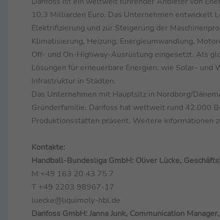
Danfoss ist ein weltweit führender Anbieter von Ene
10,3 Milliarden Euro. Das Unternehmen entwickelt L
Elektrifizierung und zur Steigerung der Maschinenpr
Klimatisierung, Heizung, Energieumwandlung, Motore
Off- und On-Highway-Ausrüstung eingesetzt. Als gl
Lösungen für erneuerbare Energien, wie Solar- und 
Infrastruktur in Städten.
Das Unternehmen mit Hauptsitz in Nordborg/Dänemark
Gründerfamilie. Danfoss hat weltweit rund 42.000 Be
Produktionsstätten präsent. Weitere Informatione
Kontakte:
Handball-Bundesliga GmbH: Oliver Lücke, Geschäft
M +49 163 20 43 75 7
T +49 2203 98967-17
luecke@liquimoly-hbl.de
Danfoss GmbH: Janna Junk, Communication Manager,