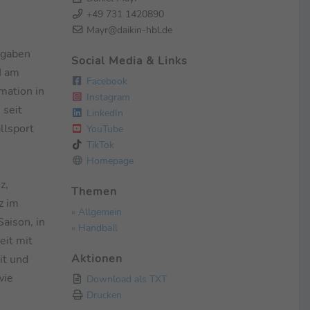
+49 731 1420890
Mayr@daikin-hbl.de
 gaben
Social Media & Links
H am
Facebook
mation in
Instagram
 seit
LinkedIn
llsport
YouTube
TikTok
Homepage
z,
Themen
z im
» Allgemein
aison, in
» Handball
eit mit
Aktionen
it und
wie
Download als TXT
Drucken