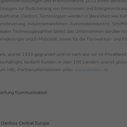
rgieeffizienzlösungen und erwirtschaftete 2022 einen Jahresu
ösungen zur Reduzierung von Emissionen und Energieverbrauch
oduktivität. Danfoss Technologien werden in Bereichen wie Kü
nsteuerung, Industriemaschinen, Automobilindustrie, Schifffa
obaler Technologiepartner bietet das Unternehmen darüber hi
Windenergie und E-Mobilität, sowie für die Fernwärme- und Fe
, wurde 1933 gegründet und ist nach wie vor im Privatbesit
schäftigte, bedient Kunden in über 100 Ländern und ist globa
n zum HBL-Partnerunternehmen unter
www.danfoss.de
.
sleitung Kommunikation
 Danfoss Central Europe