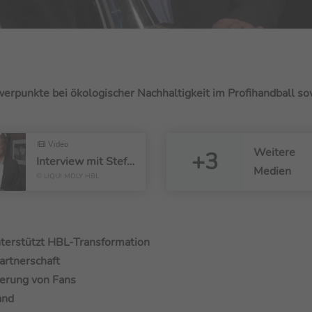
rpunkte bei ökologischer Nachhaltigkeit im Profihandball so
Video
Weitere
+3
Interview mit Stefan König
Medien
© LIQUI MOLY HBL
terstützt HBL-Transformation
artnerschaft
erung von Fans
and