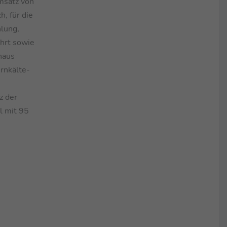
msatz von
, für die
hlung,
hrt sowie
naus
rnkälte-
z der
l mit 95