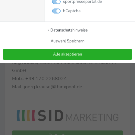
sportpresseportal.de
Dienstag, 15.06.2021
hCaptcha
Ab 16.30 Uhr: Update: Die Mannschaft, Tag 5
Ab 17.00 Uhr: Ungarn - Portugal
Ab 20.20 Uhr: Frankreich - DEUTSCHLAND
» Datenschutzhinweise
Auswahl Speichern
Für weitere Rückfragen / MagentaSport
Alle akzeptieren
Jörg Krause, Leiter Kommunikation thinXpool TV
GmbH
Mob.: +49 170 2268024
Mail: joerg.krause@thinxpool.de