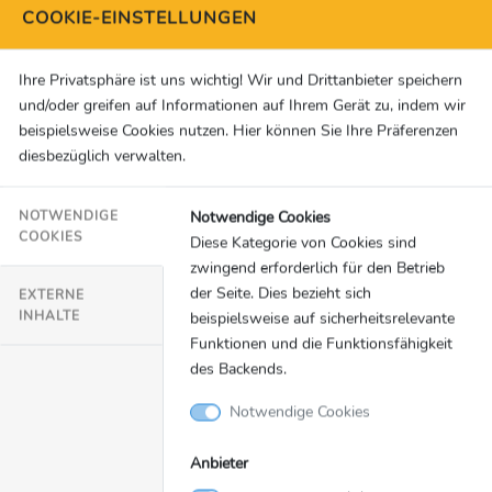
Ab 13.30 Uhr: Update: Die Mannschaft, Tag 2
COOKIE-EINSTELLUNGEN
Ab 14.00 Uhr: Wales – Schweiz
Ab 17.20 Uhr: Dänemark – Finnland
Ihre Privatsphäre ist uns wichtig! Wir und Drittanbieter speichern
Ab 20.20 Uhr: Belgien - Russland
und/oder greifen auf Informationen auf Ihrem Gerät zu, indem wir
beispielsweise Cookies nutzen. Hier können Sie Ihre Präferenzen
Sonntag, 13.06.2021
diesbezüglich verwalten.
Ab 13.30 Uhr: Update: Die Mannschaft, Tag 3
Ab 14.00 Uhr: England – Kroatien
Notwendige Cookies
NOTWENDIGE
COOKIES
Diese Kategorie von Cookies sind
Ab 17.20 Uhr: Österreich – Nordmazedonien
zwingend erforderlich für den Betrieb
Ab 20.20 Uhr: Niederlande - Ukraine
der Seite. Dies bezieht sich
EXTERNE
INHALTE
beispielsweise auf sicherheitsrelevante
Montag, 14.06.2021
Funktionen und die Funktionsfähigkeit
Ab 13.30 Uhr: Update: Die Mannschaft, Tag 4
des Backends.
Ab 14.00 Uhr: Schottland - Tschechien
Notwendige Cookies
Ab 17.20 Uhr: Polen - Slowakei
Ab 20.20 Uhr: Spanien - Schweden
Anbieter