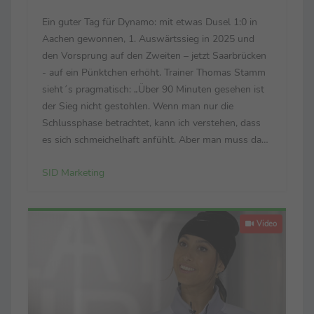
Ein guter Tag für Dynamo: mit etwas Dusel 1:0 in
Aachen gewonnen, 1. Auswärtssieg in 2025 und
den Vorsprung auf den Zweiten – jetzt Saarbrücken
- auf ein Pünktchen erhöht. Trainer Thomas Stamm
sieht´s pragmatisch: „Über 90 Minuten gesehen ist
der Sieg nicht gestohlen. Wenn man nur die
Schlussphase betrachtet, kann ich verstehen, dass
es sich schmeichelhaft anfühlt. Aber man muss das
gesamte Spiel bewerten – und das ist für mich völlig
SID Marketing
in Ordnung.“ Sieht sein Pendant Heiner ...
Video