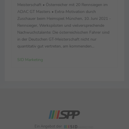
Meisterschaft • Österreicher mit 20 Rennsiegen im
ADAC GT Masters • Extra-Motivation durch
Zuschauer beim Heimspiel München, 10. Juni 2021 -
Rennsieger, Werkspiloten und vielversprechende
Nachwuchstalente: Die österreichischen Fahrer sind
in der Deutschen GT-Meisterschaft nicht nur
quantitativ gut vertreten, am kommenden
Wochenende (11.–13. Juni) zählt das Oktett beim
SID Marketing
Heimspiel auf dem Red Bull Ring zu den
Topfavoriten – und will die zehnjä...
Ein Angebot der