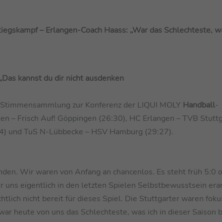
tiegskampf – Erlangen-Coach Haass: „War das Schlechteste, w
„Das kannst du dir nicht ausdenken
ine Stimmensammlung zur Konferenz der LIQUI MOLY
Handball
-
n – Frisch Auf! Göppingen (26:30), HC Erlangen – TVB Stuttg
4) und TuS N-Lübbecke – HSV Hamburg (29:27).
finden. Wir waren von Anfang an chancenlos. Es steht früh 5:0 o
ir uns eigentlich in den letzten Spielen Selbstbewusstsein era
tlich nicht bereit für dieses Spiel. Die Stuttgarter waren foku
ar heute von uns das Schlechteste, was ich in dieser Saison 