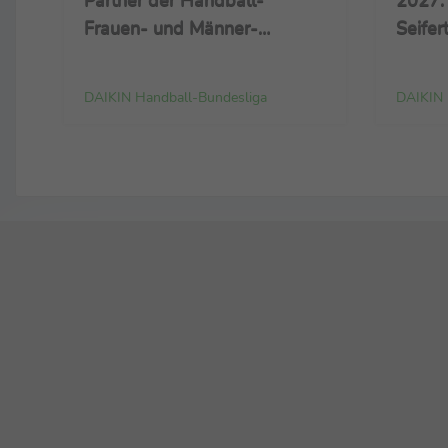
Frauen- und Männer-
Seifer
Nationalmannschaft und
Entwi
neuer Namensgeber der
und Zi
DAIKIN Handball-Bundesliga
DAIKIN 
Handball-Bundesliga
Handb