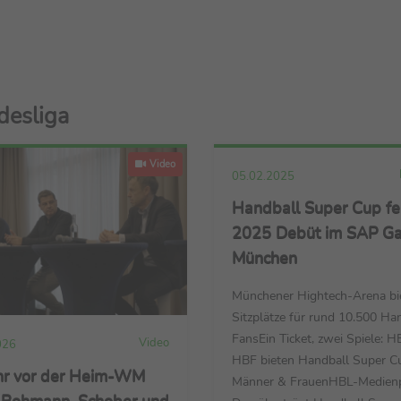
desliga
Video
05.02.2025
Handball Super Cup fei
2025 Debüt im SAP G
München
Münchener Hightech-Arena bi
Sitzplätze für rund 10.500 Ha
FansEin Ticket, zwei Spiele: 
Video
026
HBF bieten Handball Super C
ahr vor der Heim-WM
Männer & FrauenHBL-Medienp
 Bohmann, Schober und