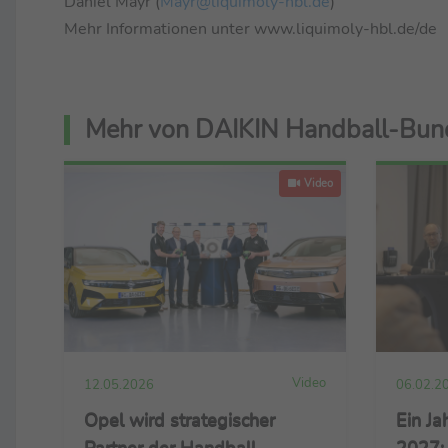
Daniel Mayr (
Mayr@liquimoly-hbl.de
)
Mehr Informationen unter www.liquimoly-hbl.de/de
Mehr von DAIKIN Handball-Bun
Video
Video
12.05.2026
06.02.2
Opel wird strategischer
Ein J
Partner der Handball-
2027: