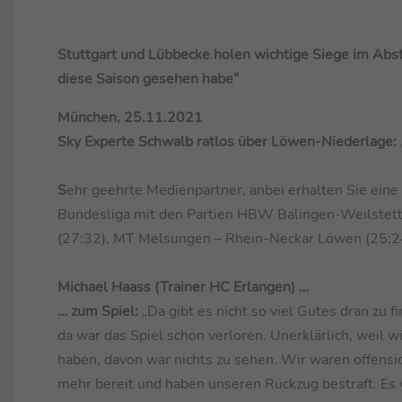
Stuttgart und Lübbecke holen wichtige Siege im Abs
diese Saison gesehen habe“
München, 25.11.2021
Sky Experte Schwalb ratlos über Löwen-Niederlage: 
S
ehr geehrte Medienpartner, anbei erhalten Sie e
Bundesliga mit den Partien HBW Balingen-Weilstette
(27:32), MT Melsungen – Rhein-Neckar Löwen (25:2
Michael Haass (Trainer HC Erlangen) …
… zum Spiel:
„Da gibt es nicht so viel Gutes dran zu 
da war das Spiel schon verloren. Unerklärlich, weil w
haben, davon war nichts zu sehen. Wir waren offensich
mehr bereit und haben unseren Rückzug bestraft. Es w