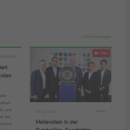
» Alle Meldungen
Video
Handball
ert
arden
etet
ndball-
HBL und
Video
31.01.2024
up der
Meilenstein in der
artner
Bundesliga-Geschichte: