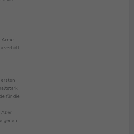
ie Arme
i verhält
 ersten
haltstark
e für die
. Aber
 eigenen