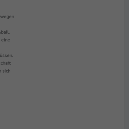
eswegen
ball,
 eine
müssen.
schaft
 sich