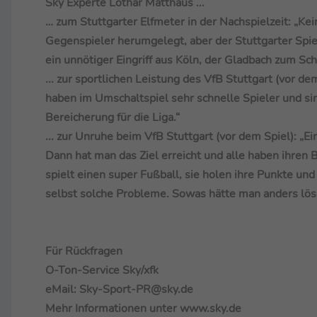
Sky Experte Lothar Matthäus ...
… zum Stuttgarter Elfmeter in der Nachspielzeit:
„Kei
Gegenspieler herumgelegt, aber der Stuttgarter Spie
ein unnötiger Eingriff aus Köln, der Gladbach zum Sc
... zur sportlichen Leistung des VfB Stuttgart (vor de
haben im Umschaltspiel sehr schnelle Spieler und sind
Bereicherung für die Liga.“
... zur Unruhe beim VfB Stuttgart (vor dem Spiel):
„Ei
Dann hat man das Ziel erreicht und alle haben ihren B
spielt einen super Fußball, sie holen ihre Punkte un
selbst solche Probleme. Sowas hätte man anders lös
Für Rückfragen
O-Ton-Service Sky/xfk
eMail: Sky-Sport-PR@sky.de
Mehr Informationen unter www.sky.de