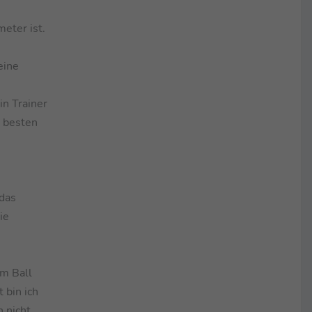
meter ist.
eine
in Trainer
m besten
 das
ie
e
um Ball
 bin ich
h nicht