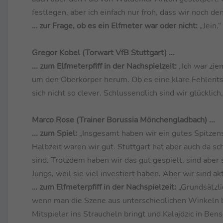
festlegen, aber ich einfach nur froh, dass wir noch de
… zur Frage, ob es ein Elfmeter war oder nicht:
„Jein.“
Gregor Kobel (Torwart VfB Stuttgart) ...
... zum Elfmeterpfiff in der Nachspielzeit:
„Ich war zi
um den Oberkörper herum. Ob es eine klare Fehlentsch
sich nicht so clever. Schlussendlich sind wir glücklich
Marco Rose (Trainer Borussia Mönchengladbach) ...
... zum Spiel:
„Insgesamt haben wir ein gutes Spitzen
Halbzeit waren wir gut. Stuttgart hat aber auch da s
sind. Trotzdem haben wir das gut gespielt, sind abe
Jungs, weil sie viel investiert haben. Aber wir sind a
… zum Elfmeterpfiff in der Nachspielzeit:
„Grundsätzl
wenn man die Szene aus unterschiedlichen Winkeln be
Mitspieler ins Straucheln bringt und Kalajdzic in Bense