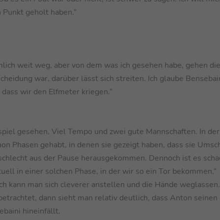
n Punkt geholt haben.“
emlich weit weg, aber von dem was ich gesehen habe, gehen d
eidung war, darüber lässt sich streiten. Ich glaube Bensebain
, dass wir den Elfmeter kriegen.“
spiel gesehen. Viel Tempo und zwei gute Mannschaften. In der
chon Phasen gehabt, in denen sie gezeigt haben, dass sie Umsc
r schlecht aus der Pause herausgekommen. Dennoch ist es schad
ktuell in einer solchen Phase, in der wir so ein Tor bekommen.“
ich kann man sich cleverer anstellen und die Hände weglassen
trachtet, dann sieht man relativ deutlich, dass Anton seinen
baini hineinfällt.