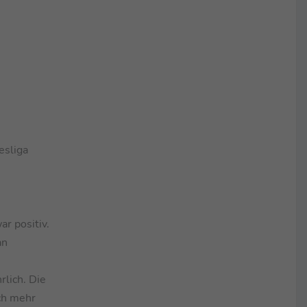
esliga
r positiv.
an
lich. Die
ch mehr