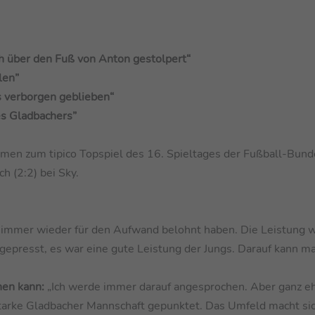
auch über den Fuß von Anton gestolpert“
len”
ns verborgen geblieben“
es Gladbachers”
men zum tipico Topspiel des 16. Spieltages der Fußball-Bund
 (2:2) bei Sky.
 immer wieder für den Aufwand belohnt haben. Die Leistung wa
gepresst, es war eine gute Leistung der Jungs. Darauf kann m
nen kann:
„Ich werde immer darauf angesprochen. Aber ganz ehr
starke Gladbacher Mannschaft gepunktet. Das Umfeld macht si