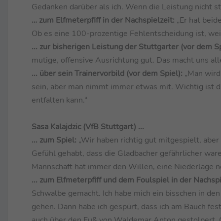
Gedanken darüber als ich. Wenn die Leistung nicht 
… zum Elfmeterpfiff in der Nachspielzeit:
„Er hat beid
Ob es eine 100-prozentige Fehlentscheidung ist, wei
... zur bisherigen Leistung der Stuttgarter (vor dem Sp
mutige, offensive Ausrichtung gut. Das macht uns all
... über sein Trainervorbild (vor dem Spiel):
„Man wird 
sein, aber man nimmt immer etwas mit. Wichtig ist d
entfalten kann.“
Sasa Kalajdzic (VfB Stuttgart) ...
... zum Spiel:
„Wir haben richtig gut mitgespielt, aber 
Gefühl gehabt, dass die Gladbacher gefährlicher war
Mannschaft hat immer den Willen, eine Niederlage 
... zum Elfmeterpfiff und dem Foulspiel in der Nachspi
Schwalbe gemacht. Ich habe mich ein bisschen in den
gehen. Dann habe ich gespürt, dass ich am Bauch fest
auch über den Fuß von Waldemar Anton gestolpert. Ob 