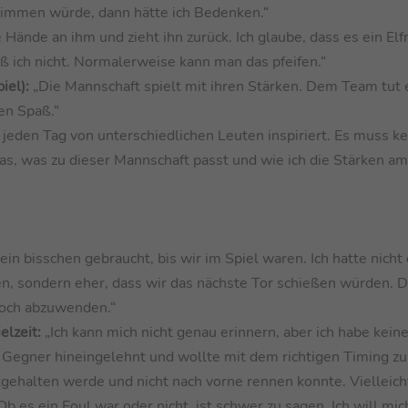
stimmen würde, dann hätte ich Bedenken.“
e Hände an ihm und zieht ihn zurück. Ich glaube, dass es ein Elf
ß ich nicht. Normalerweise kann man das pfeifen.“
iel):
„Die Mannschaft spielt mit ihren Stärken. Dem Team tut 
en Spaß.“
jeden Tag von unterschiedlichen Leuten inspiriert. Es muss ke
as, was zu dieser Mannschaft passt und wie ich die Stärken a
ein bisschen gebraucht, bis wir im Spiel waren. Ich hatte nicht
en, sondern eher, dass wir das nächste Tor schießen würden. D
noch abzuwenden.“
elzeit:
„Ich kann mich nicht genau erinnern, aber ich habe kein
 Gegner hineingelehnt und wollte mit dem richtigen Timing z
gehalten werde und nicht nach vorne rennen konnte. Vielleicht
es ein Foul war oder nicht, ist schwer zu sagen. Ich will mic