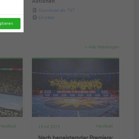
Aktionen
Download als TXT
Drucken
ptieren
» Alle Meldungen
Handball
Handball
19.04.2023
Nach begeisternder Premiere: