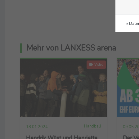
» Date
Mehr von LANXESS arena
Video
Handball
18.01.2024
09.05.2
Hendrik Wüst und Henriette
Der Ve