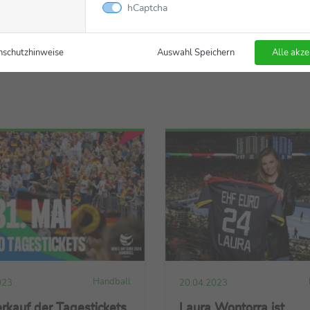
hCaptcha
nschutzhinweise
Auswahl Speichern
Alle akze
Handball
023
20.04.2023
rkauf der Tagestickets
Laura Wontorra ist