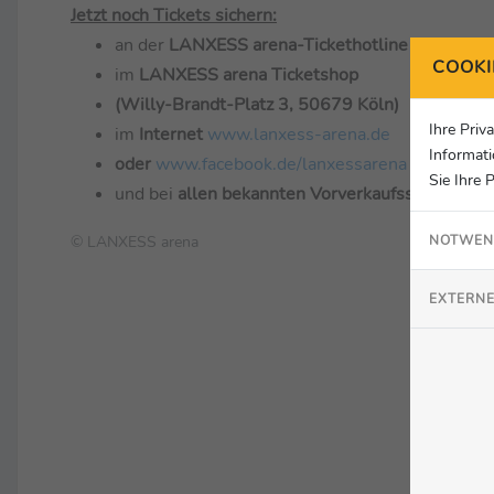
Jetzt noch Tickets sichern:
an der
LANXESS arena-Tickethotline 0221-80
COOKI
im
LANXESS arena Ticketshop
(Willy-Brandt-Platz 3, 50679 Köln)
Ihre Priv
im
Internet
www.lanxess-arena.de
Informati
oder
www.facebook.de/lanxessarena
Sie Ihre 
und bei
allen bekannten Vorverkaufsstellen
NOTWEN
© LANXESS arena
EXTERNE