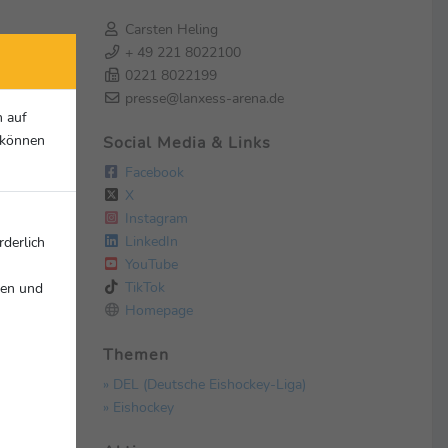
Carsten Heling
+ 49 221 8022100
0221 8022199
presse@lanxess-arena.de
n auf
r können
Social Media & Links
Facebook
X
Instagram
LinkedIn
rderlich
YouTube
TikTok
nen und
Homepage
Themen
» DEL (Deutsche Eishockey-Liga)
» Eishockey