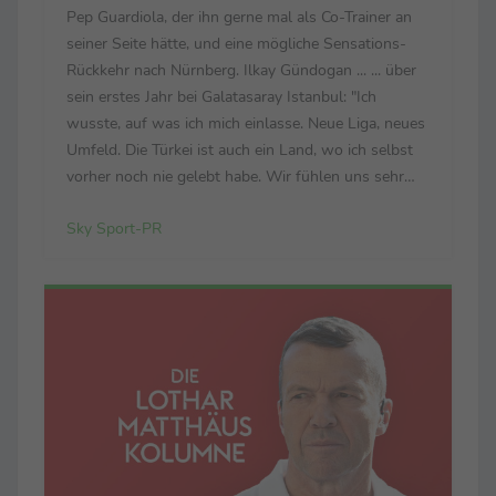
Pep Guardiola, der ihn gerne mal als Co-Trainer an
seiner Seite hätte, und eine mögliche Sensations-
Rückkehr nach Nürnberg. Ilkay Gündogan ... ... über
sein erstes Jahr bei Galatasaray Istanbul: "Ich
wusste, auf was ich mich einlasse. Neue Liga, neues
Umfeld. Die Türkei ist auch ein Land, wo ich selbst
vorher noch nie gelebt habe. Wir fühlen uns sehr
wohl. Wir sind sehr glücklich in der Stadt. Der Klub
Sky Sport-PR
hat ein enormes Potenzial, ...