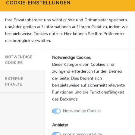
FC St. Pauli auch mit mir in der ersten Liga
COOKIE-EINSTELLUNGEN
angekommen ist und ich hoffe, dass wir hier für
Furore sorgen können, die Klasse halten können
Ihre Privatsphäre ist uns wichtig! Wir und Drittanbieter speichern
und unsere spitze Haltung, die wir manchmal
und/oder greifen auf Informationen auf Ihrem Gerät zu, indem wir
beispielsweise Cookies nutzen. Hier können Sie Ihre Präferenzen
haben und vielleicht auch Uli Hoeneß damit
diesbezüglich verwalten.
nerven, an den Tag legen können. So wollen wir
Fußball spielen, in der Öffentlichkeit sein und auch
Notwendige Cookies
NOTWENDIGE
den Finger in die Wunde legen, dass dieser
COOKIES
Diese Kategorie von Cookies sind
Wettbewerb auch ein Stück weit unfair ist und das
zwingend erforderlich für den Betrieb
ist für uns das Größte, was wir hier erreichen
der Seite. Dies bezieht sich
EXTERNE
können. Wir sind Aufsteiger und wollen gerne
INHALTE
beispielsweise auf sicherheitsrelevante
Bundesligist werden.“
Funktionen und die Funktionsfähigkeit
des Backends.
… zum Kontakt zu Aufstiegstrainer Fabian Hürzeler
(vor dem Spiel)
:
„Auch als er in Brighton
Notwendige Cookies
gewonnen hat, habe ich ihm ein, zwei Mal sofort
geschrieben und wir sind uns auch in keiner Weise
Anbieter
böse. Wir wussten immer, dass Fabian seinen
sportpresseportal.de