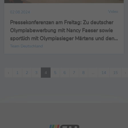
Video
02.08.2024
Pressekonferenzen am Freitag: Zu deutscher
Olympiabewerbung mit Nancy Faeser sowie
sportlich mit Olympiasieger Märtens und den
Surfern Kemp und Elter
Team Deutschland
‹
1
2
3
4
5
6
7
8
...
14
15
›