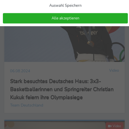
Auswahl Speichern
Alle akzeptieren
Video
06.08.2024
Stark besuchtes Deutsches Haus: 3x3-
Basketballerinnen und Springreiter Christian
Kukuk feiern ihre Olympiasiege
Team Deutschland
Video