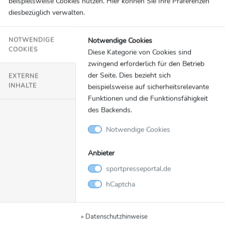
beispielsweise Cookies nutzen. Hier können Sie Ihre Präferenzen
diesbezüglich verwalten.
Notwendige Cookies
NOTWENDIGE
COOKIES
Diese Kategorie von Cookies sind
zwingend erforderlich für den Betrieb
der Seite. Dies bezieht sich
EXTERNE
INHALTE
beispielsweise auf sicherheitsrelevante
Funktionen und die Funktionsfähigkeit
Olympische Spiele
06.08.2024
des Backends.
Pressekonferenz mit den Olympiasiegern
Notwendige Cookies
Christian Kukuk und den 3x3-
Basketballerinnen
Anbieter
Team Deutschland
sportpresseportal.de
hCaptcha
Video
» Datenschutzhinweise