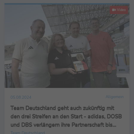
Video
Allgemein
05.08.2024
Team Deutschland geht auch zukünftig mit
den drei Streifen an den Start - adidas, DOSB
und DBS verlängern ihre Partnerschaft bis
2032
Team Deutschland