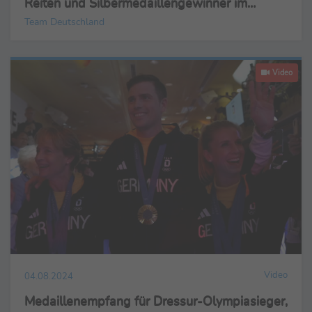
Reiten und Silbermedaillengewinner im
Bogenschießen
Team Deutschland
Video
Video
04.08.2024
Medaillenempfang für Dressur-Olympiasieger,