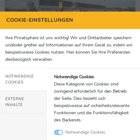
COOKIE-EINSTELLUNGEN
Ihre Privatsphäre ist uns wichtig! Wir und Drittanbieter speichern
und/oder greifen auf Informationen auf Ihrem Gerät zu, indem wir
beispielsweise Cookies nutzen. Hier können Sie Ihre Präferenzen
diesbezüglich verwalten.
Motorsport
15.04.2025
Notwendige Cookies
NOTWENDIGE
Saisonstart für das ADAC Formel 4 Junior
COOKIES
Diese Kategorie von Cookies sind
Team 2025
zwingend erforderlich für den Betrieb
ADAC Formel Junior Team
der Seite. Dies bezieht sich
EXTERNE
INHALTE
beispielsweise auf sicherheitsrelevante
Funktionen und die Funktionsfähigkeit
des Backends.
Notwendige Cookies