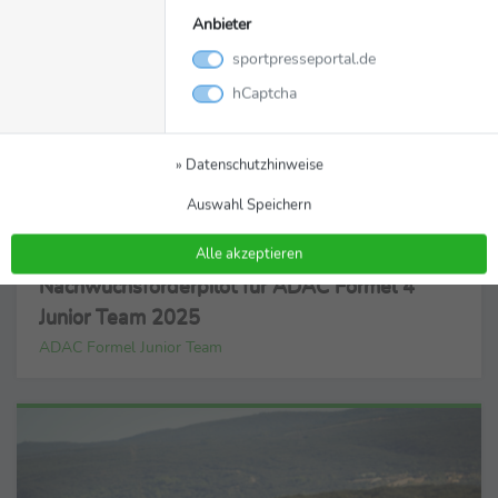
Anbieter
sportpresseportal.de
hCaptcha
» Datenschutzhinweise
Auswahl Speichern
Motorsport
04.03.2025
Alle akzeptieren
Nachwuchsförderpilot für ADAC Formel 4
Junior Team 2025
ADAC Formel Junior Team