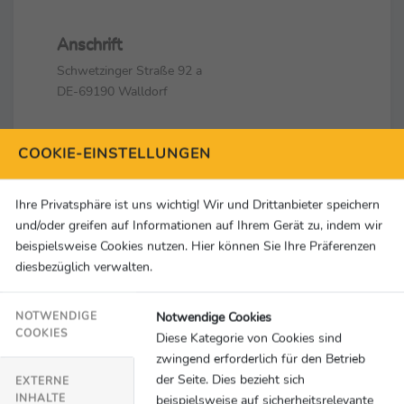
Anschrift
Schwetzinger Straße 92 a
DE-69190 Walldorf
Kontakt
COOKIE-EINSTELLUNGEN
Denise Burkard
+49 6227-35816-40
+49 6227-35816-59
Ihre Privatsphäre ist uns wichtig! Wir und Drittanbieter speichern
D.Burkard@ail-ev.de
und/oder greifen auf Informationen auf Ihrem Gerät zu, indem wir
beispielsweise Cookies nutzen. Hier können Sie Ihre Präferenzen
diesbezüglich verwalten.
Social Media & Links
Notwendige Cookies
NOTWENDIGE
COOKIES
Diese Kategorie von Cookies sind
zwingend erforderlich für den Betrieb
der Seite. Dies bezieht sich
EXTERNE
AKTUELLE
1 Meldungen
INHALTE
beispielsweise auf sicherheitsrelevante