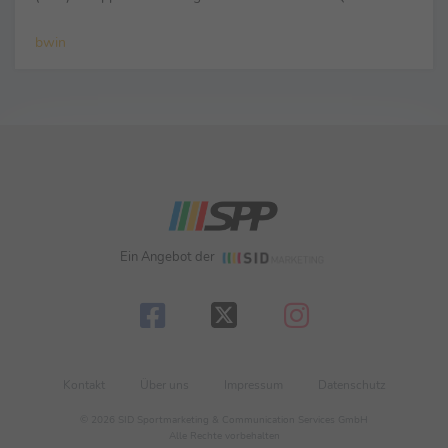
2.20. Gelingt Nick Woltemade, der mit Assan Oué...
bwin
Ein Angebot der
Kontakt
Über uns
Impressum
Datenschutz
© 2026 SID Sportmarketing & Communication Services GmbH
Alle Rechte vorbehalten