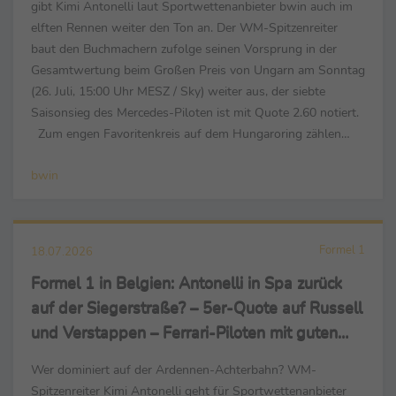
gibt Kimi Antonelli laut Sportwettenanbieter bwin auch im
elften Rennen weiter den Ton an. Der WM-Spitzenreiter
baut den Buchmachern zufolge seinen Vorsprung in der
Gesamtwertung beim Großen Preis von Ungarn am Sonntag
(26. Juli, 15:00 Uhr MESZ / Sky) weiter aus, der siebte
Saisonsieg des Mercedes-Piloten ist mit Quote 2.60 notiert.
Zum engen Favoritenkreis auf dem Hungaroring zählen
auch die zuletzt starken Ferrari: Den zweiten ...
bwin
Formel 1
18.07.2026
Formel 1 in Belgien: Antonelli in Spa zurück
auf der Siegerstraße? – 5er-Quote auf Russell
und Verstappen – Ferrari-Piloten mit guten
Chancen
Wer dominiert auf der Ardennen-Achterbahn? WM-
Spitzenreiter Kimi Antonelli geht für Sportwettenanbieter