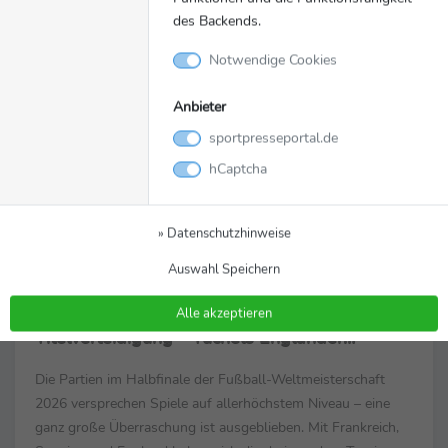
2026 (16. bis 19. Juli) als Turnier-Favorit aufs Grün.
des Backends.
Verteidigt der Weltranglistenerste und Olympiasieger von
Notwendige Cookies
Paris beim ältesten Golfturnier der Welt seinen Titel aus
dem Vorjahr erfolgreich, zahlt bwin eine 8.50er-Quote
Anbieter
zurück. Scheffler liegt damit knapp vor dem Nordiren Rory
McIlroy, der im Royal Birkdale Golf Club in ...
sportpresseportal.de
bwin
hCaptcha
» Datenschutzhinweise
Sportwetten
13.07.2026
Auswahl Speichern
Frankreich und England Favoriten auf WM-
Finale – Quote 5.00 für Argentiniens
Alle akzeptieren
Titelverteidigung – Tuchels Engländer
gleichauf mit Spanien
Die Partien im Halbfinale der Fußball-Weltmeisterschaft
2026 versprechen Spiele auf allerhöchstem Niveau – eine
ganz große Überraschung ist ausgeblieben. Mit Frankreich,