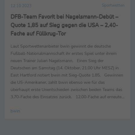
Sportwetten
12.10.2023
DFB-Team Favorit bei Nagelsmann-Debüt –
Quote 1,85 auf Sieg gegen die USA – 2,40-
Fache auf Füllkrug-Tor
Laut Sportwettenanbieter bwin gewinnt die deutsche
Fußball-Nationalmannschaft ihr erstes Spiel unter ihrem
neuen Trainer Julian Nagelsmann. Einen Sieg der
Deutschen am Samstag (14. Oktober, 21.00 Uhr MESZ) in
East Hartford notiert bwin mit Sieg-Quote 1,85. Gewinnen
die US-Amerikaner, zahlt bwin ebenso wie für das
überhaupt erste Unentschieden zwischen beiden Teams das
3,70-Fache des Einsatzes zurück. 12,00-Fache auf erneutes
2:1 der USA – Debütant Behrens mit Tor-Quote 2,75 ...
bwin