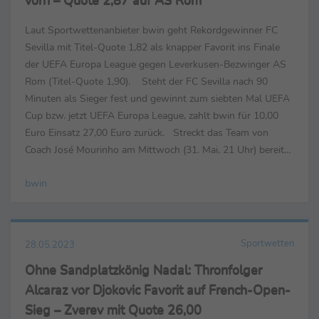
vorn – Quote 2,87 auf AS Rom
Laut Sportwettenanbieter bwin geht Rekordgewinner FC
Sevilla mit Titel-Quote 1,82 als knapper Favorit ins Finale
der UEFA Europa League gegen Leverkusen-Bezwinger AS
Rom (Titel-Quote 1,90). Steht der FC Sevilla nach 90
Minuten als Sieger fest und gewinnt zum siebten Mal UEFA
Cup bzw. jetzt UEFA Europa League, zahlt bwin für 10,00
Euro Einsatz 27,00 Euro zurück. Streckt das Team von
Coach José Mourinho am Mittwoch (31. Mai, 21 Uhr) bereits
nach regulärer Spielzeit den Siegerpokal in ...
bwin
Sportwetten
28.05.2023
Ohne Sandplatzkönig Nadal: Thronfolger
Alcaraz vor Djokovic Favorit auf French-Open-
Sieg – Zverev mit Quote 26,00