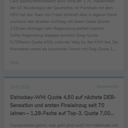
Laut Sportwettenanbieter bwin wird der 1. FC Heidenheim
der 57. Bundesligist der Geschichte. Im Fernduell mit dem
HSV hat das Team von Frank Schmidt alles in eigener Hand
und kann den direkten Aufstieg mit einem Dreier (Quote
1,52) bei Absteiger Jahn Regensburg perfekt machen.
Sollte Regensburg dagegen punkten (Sieg-Quote
5,75/Remis-Quote 4,50), wäre der Weg für den HSV frei. Die
Hanseaten reisen als haushoher Favorit mit Sieg-Quote 1,37
zu ihrem Endspiel nach Sandhausen (Quote 7,00) ...
bwin
Sportwetten
26.05.2023
Eishockey-WM: Quote 4,60 auf nächste DEB-
Sensation und ersten Finaleinzug seit 70
Jahren – 1,28-Fache auf Top-3, Quote 7,00
auf Titel
Olympiaticket gelöst, was geht jetzt noch? Im Halbfinale will