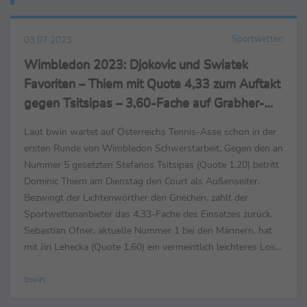
Sportwetten
03.07.2023
Wimbledon 2023: Djokovic und Swiatek
Favoriten – Thiem mit Quote 4,33 zum Auftakt
gegen Tsitsipas – 3,60-Fache auf Grabher-
Sieg
Laut bwin wartet auf Österreichs Tennis-Asse schon in der
ersten Runde von Wimbledon Schwerstarbeit. Gegen den an
Nummer 5 gesetzten Stefanos Tsitsipas (Quote 1,20) betritt
Dominic Thiem am Dienstag den Court als Außenseiter.
Bezwingt der Lichtenwörther den Griechen, zahlt der
Sportwettenanbieter das 4,33-Fache des Einsatzes zurück.
Sebastian Ofner, aktuelle Nummer 1 bei den Männern, hat
mit Jiri Lehecka (Quote 1,60) ein vermeintlich leichteres Los
erwischt. Einen Sieg gegen den ...
bwin