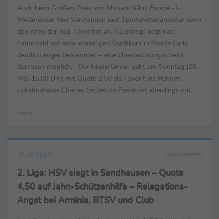
im Qualifying
Auch beim Großen Preis von Monaco führt Formel-1-
Weltmeister Max Verstappen laut Sportwettenanbieter bwin
den Kreis der Top-Favoriten an. Allerdings liegt das
Fahrerfeld auf dem winkeligen Stadtkurs in Monte Carlo
deutlich enger beisammen – eine Überraschung scheint
durchaus möglich. Der Niederländer geht am Sonntag (28.
Mai, 15.00 Uhr) mit Quote 2,50 als Favorit ins Rennen.
Lokalmatador Charles Leclerc im Ferrari ist allerdings mit
Sieg-Quote 3,50 nur unwesentlich schlechter notiert...
bwin
Sportwetten
26.05.2023
2. Liga: HSV siegt in Sandhausen – Quote
4,50 auf Jahn-Schützenhilfe – Relegations-
Angst bei Arminia, BTSV und Club