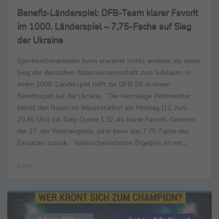
Benefiz-Länderspiel: DFB-Team klarer Favorit
im 1000. Länderspiel – 7,75-Fache auf Sieg
der Ukraine
Sportwettenanbieter bwin erwartet nichts anderes als einen
Sieg der deutschen Nationalmannschaft zum Jubiläum. In
ihrem 1000. Länderspiel trifft die DFB-Elf in einem
Benefizspiel auf die Ukraine. Der viermalige Weltmeister
betritt den Rasen im Weserstadion am Montag (12. Juni,
20.45 Uhr) mit Sieg-Quote 1,32 als klarer Favorit. Gewinnt
der 27. der Weltrangliste, zahlt bwin das 7,75-Fache des
Einsatzes zurück. Wahrscheinlichstes Ergebnis ist mit
Quote 7,25 ein 2:0 der Deutschen, gefolgt ...
bwin