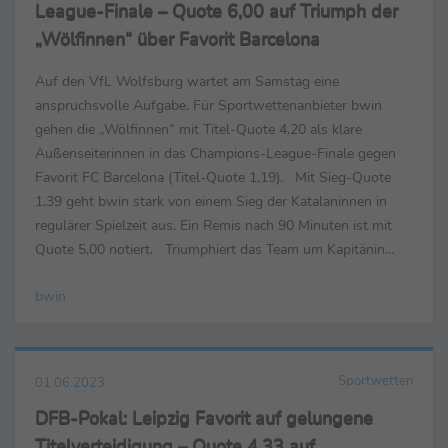
League-Finale – Quote 6,00 auf Triumph der
„Wölfinnen“ über Favorit Barcelona
Auf den VfL Wolfsburg wartet am Samstag eine
anspruchsvolle Aufgabe. Für Sportwettenanbieter bwin
gehen die „Wölfinnen“ mit Titel-Quote 4,20 als klare
Außenseiterinnen in das Champions-League-Finale gegen
Favorit FC Barcelona (Titel-Quote 1,19). Mit Sieg-Quote
1,39 geht bwin stark von einem Sieg der Katalaninnen in
regulärer Spielzeit aus. Ein Remis nach 90 Minuten ist mit
Quote 5,00 notiert. Triumphiert das Team um Kapitänin
Alexandra Popp am Samstag (03. Juni, 16.00 Uhr) in ...
bwin
Sportwetten
01.06.2023
DFB-Pokal: Leipzig Favorit auf gelungene
Titelverteidigung – Quote 4,33 auf