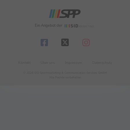
Ein Angebot der
Kontakt
Über uns
Impressum
Datenschutz
© 2026 SID Sportmarketing & Communication Services GmbH
Alle Rechte vorbehalten