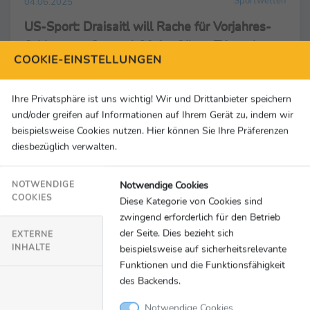
Sportwetten
04.06.2025
US-Sport: Draisaitl will Rache für Vorjahres-
Schlappe – Quote 1,80 für Oilers-Triumph –
COOKIE-EINSTELLUNGEN
Wer krönt sich erstmals zum NBA-Champion?
Brisante Duelle und kurze Nächte warten in den kommenden
Ihre Privatsphäre ist uns wichtig! Wir und Drittanbieter speichern
Tagen auf alle US-Sport-Fans. Sowohl in der NHL als auch
und/oder greifen auf Informationen auf Ihrem Gerät zu, indem wir
in der NBA starten in dieser Woche die Finalserien – beide
beispielsweise Cookies nutzen. Hier können Sie Ihre Präferenzen
mit deutscher Beteiligung. Sportwettenanbieter bwin
diesbezüglich verwalten.
erwartet auf dem Eis eine ausgeglichene Serie, unter den
Körben hingegen eine klare Angelegenheit. In der besten
Notwendige Cookies
NOTWENDIGE
Eishockeyliga der Welt kommt es zur Neuauflage der
COOKIES
Diese Kategorie von Cookies sind
Finalserie aus dem vergangenen Jahr. Leon Draisaitl
zwingend erforderlich für den Betrieb
empfängt mit seinen Edmonton Oilers zum Auftakt der ...
der Seite. Dies bezieht sich
EXTERNE
bwin
INHALTE
beispielsweise auf sicherheitsrelevante
Funktionen und die Funktionsfähigkeit
des Backends.
Sportwetten
24.06.2024
Notwendige Cookies