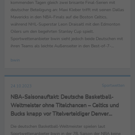
kommenden Tagen gleich zwei brisante Final-Serien mit
deutscher Beteiligung an: Maxi Kleber trifft mit seinen Dallas
Mavericks in den NBA-Finals auf die Boston Celtics,
während NHL-Superstar Leon Draisaitl mit den Edmonton
Oilers um den begehrten Stanley Cup spielt.
Sportwettenanbieter bwin sieht jedoch beide Deutschen mit
ihren Teams als leichte Außenseiter in den Best-of-7-
Serien. In Spiel 1 um die NBA-Krone gehen die Mavs um
bwin
ihren ...
Sportwetten
24.10.2023
NBA-Saisonauftakt: Deutsche Basketball-
Weltmeister ohne Titelchancen – Celtics und
Bucks knapp vor Titelverteidiger Denver
Nuggets
Die deutschen Basketball-Weltmeister spielen laut
Sportwettenanbieter bwin in der 78. Saison der NBA keine