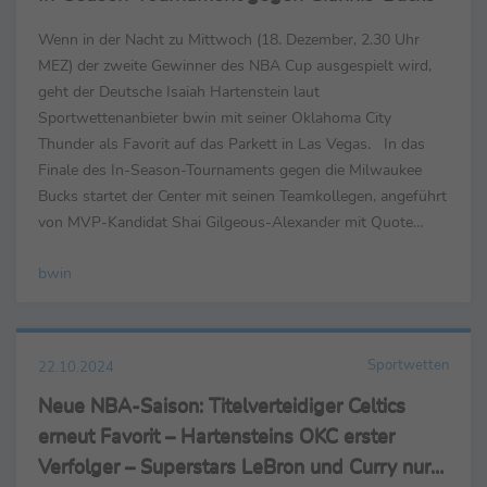
Wenn in der Nacht zu Mittwoch (18. Dezember, 2.30 Uhr
MEZ) der zweite Gewinner des NBA Cup ausgespielt wird,
geht der Deutsche Isaiah Hartenstein laut
Sportwettenanbieter bwin mit seiner Oklahoma City
Thunder als Favorit auf das Parkett in Las Vegas. In das
Finale des In-Season-Tournaments gegen die Milwaukee
Bucks startet der Center mit seinen Teamkollegen, angeführt
von MVP-Kandidat Shai Gilgeous-Alexander mit Quote
1,53. Hartenstein spielt nach Verletzung zu Saisonbeginn
bwin
eine starke ...
Sportwetten
22.10.2024
Neue NBA-Saison: Titelverteidiger Celtics
erneut Favorit – Hartensteins OKC erster
Verfolger – Superstars LeBron und Curry nur