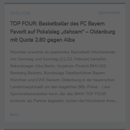
Sportwetten
19.02.2026
TOP FOUR: Basketballer des FC Bayern
Favorit auf Pokalsieg „dahoam“ – Oldenburg
mit Quote 2.80 gegen Alba
München erwartet ein packendes Basketball-Wochenende:
Am Samstag und Sonntag (21./22. Februar) kämpfen
Rekordsieger Alba Berlin, Vorjahres-Finalist BMA365
Bamberg Baskets, Bundesliga-Tabellenführer Bayern
München und EWE Baskets Oldenburg in der bayerischen
Landeshauptstadt um den begehrten BBL-Pokal. Laut
Sportwettenanbieter bwin, der das BMW TOP FOUR
erstmals als Partner begleitet, nutzen die Münchener ihren
Heimvorteil im SAP Garden und gehen mit Titel-Quote 1.15
bwin
als klarer Favorit ...