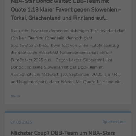
NBA-Star Doncic wartet: DBB-Team mit
Quote 1.13 klarer Favorit gegen Slowenien –
Türkei, Griechenland und Finnland auf
Halbfinalkurs
Nach dem Favoritensterben im bisherigen Turnierverlauf darf
sich kein Team zu sicher sein, dennoch geht
Sportwettenanbieter bwin fest von einen Halbfinaleinzug
der deutschen Basketball-Nationalmannschaft bei der
EuroBasket 2025 aus. Gegen Lakers-Superstar Luka
Doncic und seine Slowenen ist das DBB-Team im
Viertelfinale am Mittwoch (10. September, 20.00 Uhr / RTL
und MagentaSport) klarer Favorit. Mit Quote 1.13 sind die
Deutschen, bei denen nach dem krankheitsbedingten Ausfall
bwin
von Headcoach Á...
Sportwetten
26.08.2025
Nächster Coup? DBB-Team um NBA-Stars