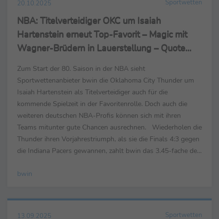
Sportwetten
20.10.2025
NBA: Titelverteidiger OKC um Isaiah
Hartenstein erneut Top-Favorit – Magic mit
Wagner-Brüdern in Lauerstellung – Quote
17.00 für Kleber in L.A.
Zum Start der 80. Saison in der NBA sieht
Sportwettenanbieter bwin die Oklahoma City Thunder um
Isaiah Hartenstein als Titelverteidiger auch für die
kommende Spielzeit in der Favoritenrolle. Doch auch die
weiteren deutschen NBA-Profis können sich mit ihren
Teams mitunter gute Chancen ausrechnen. Wiederholen die
Thunder ihren Vorjahrestriumph, als sie die Finals 4:3 gegen
die Indiana Pacers gewannen, zahlt bwin das 3.45-fache des
Einsatzes zurück. Erster Verfolger sind mit einer Titel-
bwin
Quote...
Sportwetten
13.09.2025