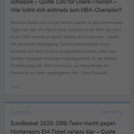
Schlappe – Quote 1,80 für Oilers-Triumph –
Wer krönt sich erstmals zum NBA-Champion?
Brisante Duelle und kurze Nächte warten in den kommenden
Tagen auf alle US-Sport-Fans. Sowohl in der NHL als auch
in der NBA starten in dieser Woche die Finalserien – beide
mit deutscher Beteiligung. Sportwettenanbieter bwin
erwartet auf dem Eis eine ausgeglichene Serie, unter den
Körben hingegen eine klare Angelegenheit. In der besten
Eishockeyliga der Welt kommt es zur Neuauflage der
Finalserie aus dem vergangenen Jahr. Leon Draisaitl
empfängt mit seinen Edmonton Oilers zum Auftakt der ...
bwin
Sportwetten
19.02.2025
EuroBasket 2025: DBB-Team macht gegen
Montenegro EM-Ticket nahezu klar – Quote