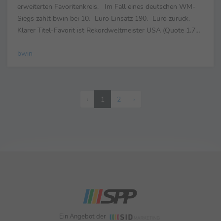
erweiterten Favoritenkreis. Im Fall eines deutschen WM-
Siegs zahlt bwin bei 10,- Euro Einsatz 190,- Euro zurück.
Klarer Titel-Favorit ist Rekordweltmeister USA (Quote 1,75).
Der Olympia-Zweite Frankreich (Quote 9,00) folgt vor
bwin
Kanada ...
‹
1
2
›
Ein Angebot der