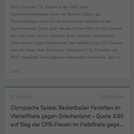
Außenseiter
Zum Start der 79. Saison in der NBA sieht
Sportwettenanbieter bwin die Boston Celtics als
Titelverteidiger auch für die kommende Spielzeit in der
Favoritenrolle. Doch auch die deutschen NBA-Profis können
sich mit ihren Teams mitunter gute Chancen ausrechnen.
Allen voran Isaiah Hartenstein, der während der Off-Season
von den New York Knicks zur Oklahoma City Thunder um
MVP-Kandidat Shai Gilgeous-Alexander wechselte, darf sich
ob einer Titel-Quote von 6,00 als erster Verfolger der
bwin
Celtics...
Sportwetten
05.08.2024
Olympische Spiele: Basketballer Favoriten im
Viertelfinale gegen Griechenland – Quote 3,90
auf Sieg der DFB-Frauen im Halbfinale gegen
die USA