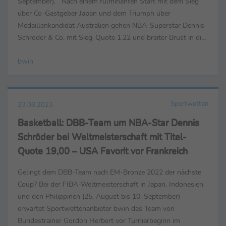
September). Nach einem fulminanten Start mit dem Sieg
über Co-Gastgeber Japan und dem Triumph über
Medaillenkandidat Australien gehen NBA-Superstar Dennis
Schröder & Co. mit Sieg-Quote 1,22 und breiter Brust in die
Partie gegen Finnland (Quote 4,33) am Dienstag (29.
bwin
August, 09.30...
Sportwetten
23.08.2023
Basketball: DBB-Team um NBA-Star Dennis
Schröder bei Weltmeisterschaft mit Titel-
Quote 19,00 – USA Favorit vor Frankreich
Gelingt dem DBB-Team nach EM-Bronze 2022 der nächste
Coup? Bei der FIBA-Weltmeisterschaft in Japan, Indonesien
und den Philippinen (25. August bis 10. September)
erwartet Sportwettenanbieter bwin das Team von
Bundestrainer Gordon Herbert vor Turnierbeginn im