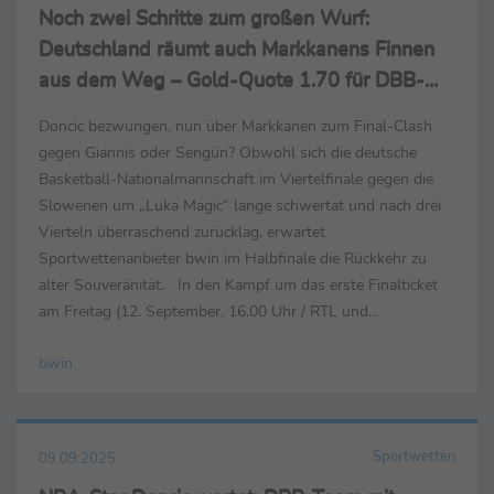
Noch zwei Schritte zum großen Wurf:
Deutschland räumt auch Markkanens Finnen
aus dem Weg – Gold-Quote 1.70 für DBB-
Team
Doncic bezwungen, nun über Markkanen zum Final-Clash
gegen Giannis oder Sengün? Obwohl sich die deutsche
Basketball-Nationalmannschaft im Viertelfinale gegen die
Slowenen um „Luka Magic“ lange schwertat und nach drei
Vierteln überraschend zurücklag, erwartet
Sportwettenanbieter bwin im Halbfinale die Rückkehr zu
alter Souveränität. In den Kampf um das erste Finalticket
am Freitag (12. September, 16.00 Uhr / RTL und
MagentaSport) gegen Co-Gastgeber Finnland geht das
bwin
Team um Kapitän...
Sportwetten
09.09.2025