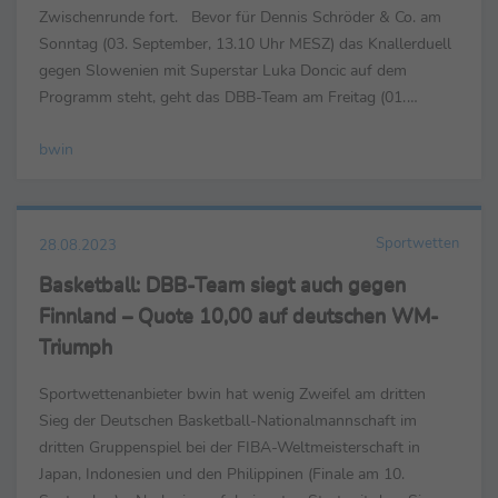
Zwischenrunde fort. Bevor für Dennis Schröder & Co. am
Sonntag (03. September, 13.10 Uhr MESZ) das Knallerduell
gegen Slowenien mit Superstar Luka Doncic auf dem
Programm steht, geht das DBB-Team am Freitag (01.
September, 10.30 Uhr MESZ) als klarer Favorit in seine erste
bwin
...
Sportwetten
28.08.2023
Basketball: DBB-Team siegt auch gegen
Finnland – Quote 10,00 auf deutschen WM-
Triumph
Sportwettenanbieter bwin hat wenig Zweifel am dritten
Sieg der Deutschen Basketball-Nationalmannschaft im
dritten Gruppenspiel bei der FIBA-Weltmeisterschaft in
Japan, Indonesien und den Philippinen (Finale am 10.