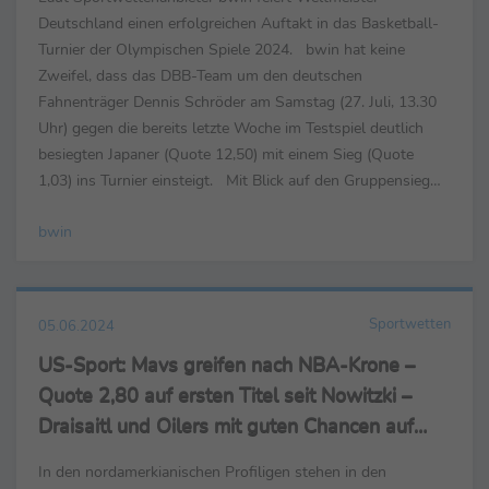
Deutschland einen erfolgreichen Auftakt in das Basketball-
Turnier der Olympischen Spiele 2024. bwin hat keine
Zweifel, dass das DBB-Team um den deutschen
Fahnenträger Dennis Schröder am Samstag (27. Juli, 13.30
Uhr) gegen die bereits letzte Woche im Testspiel deutlich
besiegten Japaner (Quote 12,50) mit einem Sieg (Quote
1,03) ins Turnier einsteigt. Mit Blick auf den Gruppensieg
liegt das DBB-Team mit Quote 2,80 hinter Gastgeber
bwin
Frankreich...
Sportwetten
05.06.2024
US-Sport: Mavs greifen nach NBA-Krone –
Quote 2,80 auf ersten Titel seit Nowitzki –
Draisaitl und Oilers mit guten Chancen auf
Stanley Cup
In den nordamerkianischen Profiligen stehen in den