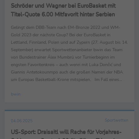
Schröder und Wagner bei EuroBasket mit
Titel-Quote 6.00 Mitfavorit hinter Serbien
Gelingt dem DBB-Team nach EM-Bronze 2022 und WM-
Gold 2023 der nächste Coup? Bei der EuroBasket in
Lettland, Finnland, Polen und auf Zypern (27. August bis 14.
September) erwartet Sportwettenanbieter bwin das Team
von Bundestrainer Álex Mumbrú vor Turnierbeginn im
engsten Favoritenkreis – auch wenn mit Luka Dončić und
Giannis Antetokounmpo auch die großen Namen der NBA
um Europas Basketball-Krone mitspielen. Im Fall eines
deutschen EM-Siegs zahlt bwin bei 10,- Euro Einsatz 60,-
bwin
Euro ...
Sportwetten
04.06.2025
US-Sport: Draisaitl will Rache für Vorjahres-