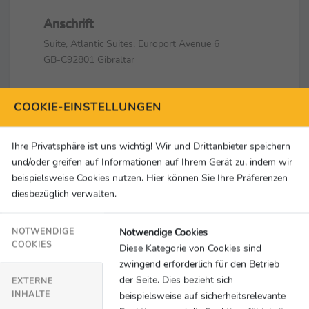
Anschrift
Suite, Atlantic Suites, Europort Avenue 6
GB-C92801 Gibraltar
Kontakt
COOKIE-EINSTELLUNGEN
+49 89 99249620
press@bwin.com
Ihre Privatsphäre ist uns wichtig! Wir und Drittanbieter speichern
und/oder greifen auf Informationen auf Ihrem Gerät zu, indem wir
Social Media & Links
beispielsweise Cookies nutzen. Hier können Sie Ihre Präferenzen
diesbezüglich verwalten.
Notwendige Cookies
NOTWENDIGE
COOKIES
Diese Kategorie von Cookies sind
AKTUELLE
1 Meldungen
zwingend erforderlich für den Betrieb
MELDUNGEN - UEFA
der Seite. Dies bezieht sich
EXTERNE
INHALTE
beispielsweise auf sicherheitsrelevante
CONFERENCE