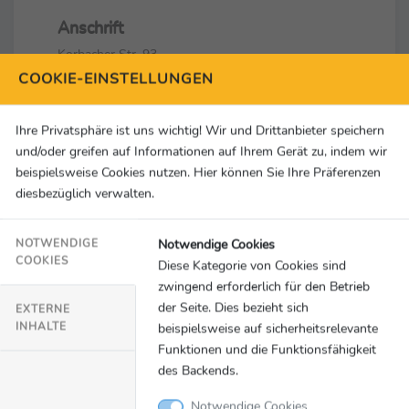
Anschrift
Korbacher Str. 93
DE-34132 Kassel
COOKIE-EINSTELLUNGEN
Kontakt
Ihre Privatsphäre ist uns wichtig! Wir und Drittanbieter speichern
Rough Water& GmbH
und/oder greifen auf Informationen auf Ihrem Gerät zu, indem wir
+49 (0) 30 887 150 69-0
beispielsweise Cookies nutzen. Hier können Sie Ihre Präferenzen
press@roughwaterand.com
diesbezüglich verwalten.
Social Media & Links
Notwendige Cookies
NOTWENDIGE
COOKIES
Diese Kategorie von Cookies sind
zwingend erforderlich für den Betrieb
der Seite. Dies bezieht sich
EXTERNE
INHALTE
beispielsweise auf sicherheitsrelevante
Funktionen und die Funktionsfähigkeit
MELDUNGEN
» Alle Meldungen
des Backends.
Notwendige Cookies