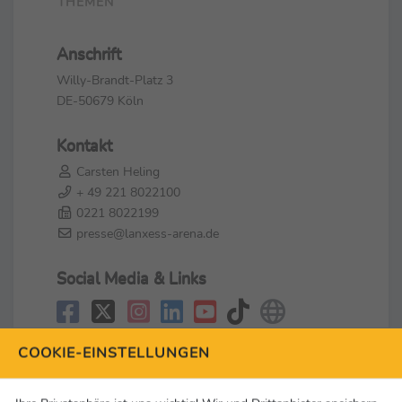
THEMEN
Anschrift
Willy-Brandt-Platz 3
DE-50679 Köln
Kontakt
Carsten Heling
+ 49 221 8022100
0221 8022199
presse@lanxess-arena.de
Social Media & Links
COOKIE-EINSTELLUNGEN
2 Meldungen