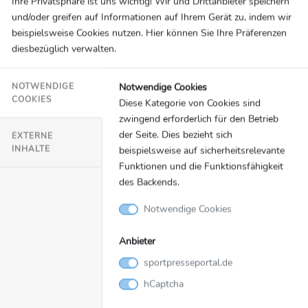
AKTUELLE
Ihre Privatsphäre ist uns wichtig! Wir und Drittanbieter speichern
und/oder greifen auf Informationen auf Ihrem Gerät zu, indem wir
MELDUNGEN -
beispielsweise Cookies nutzen. Hier können Sie Ihre Präferenzen
EXTREMSPORT
diesbezüglich verwalten.
Notwendige Cookies
NOTWENDIGE
Veranstaltungen
09.07.2021
COOKIES
Diese Kategorie von Cookies sind
2022 ist es endlich soweit - Die Night of
zwingend erforderlich für den Betrieb
Freestyle zum ersten Mal in Köln!
der Seite. Dies bezieht sich
EXTERNE
INHALTE
beispielsweise auf sicherheitsrelevante
Die "Night of Freestyle" muss aufgrund der anhaltenden
Funktionen und die Funktionsfähigkeit
Corona-Pandemie in das Jahr 2022 verschoben werden.
des Backends.
Nachfolgend zitiert die LANXESS arena das Statement des
Notwendige Cookies
Veranstalters: Die Covid-19 Pandemie hat vielen Events
einen Strich durch die Rechnung gemacht und ließ unzählige
Anbieter
Veranstaltungen ausfallen oder später stattfinden. Auch wir
müssen unsere Premiere in der Kölner LANXESS arena
sportpresseportal.de
leider um ein Jahr verschieben. Statt wie geplant am
hCaptcha
06.11.2021, wird die Night of Freestyle nun am 26....