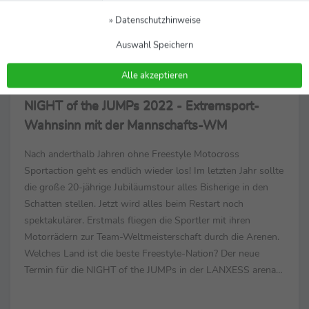
» Datenschutzhinweise
LANXESS arena
Auswahl Speichern
Alle akzeptieren
Veranstaltungen
16.06.2021
NIGHT of the JUMPs 2022 - Extremsport-
Wahnsinn mit der Mannschafts-WM
Nach anderthalb Jahren ohne Freestyle Motocross
Sportaction geht es endlich wieder los! Im letzten Jahr sollte
die große 20-jährige Jubiläumstour alles Bisherige in den
Schatten stellen. Jetzt wird alles beim Restart noch
spektakulärer. Erstmals fliegen die Sportler mit ihren
Motorrädern zur Team-Weltmeisterschaft durch die Arenen.
Welches Land ist die beste Freestyle-Nation? Der neue
Termin für die NIGHT of the JUMPs in der LANXESS arena
ist der 06. Januar 2022. Zuletzt war die NIGHT of...