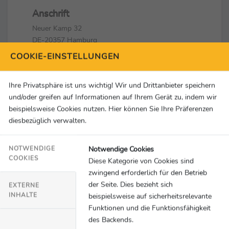
Anschrift
Neuer Kamp 32
DE-20357 Hamburg
COOKIE-EINSTELLUNGEN
Kontakt
+49 40 41260915
Ihre Privatsphäre ist uns wichtig! Wir und Drittanbieter speichern
+49 40 32086905
und/oder greifen auf Informationen auf Ihrem Gerät zu, indem wir
kontakt@vivaconagua.org
beispielsweise Cookies nutzen. Hier können Sie Ihre Präferenzen
diesbezüglich verwalten.
Social Media & Links
Notwendige Cookies
NOTWENDIGE
COOKIES
Diese Kategorie von Cookies sind
zwingend erforderlich für den Betrieb
der Seite. Dies bezieht sich
EXTERNE
INHALTE
beispielsweise auf sicherheitsrelevante
Alle Themen
Funktionen und die Funktionsfähigkeit
des Backends.