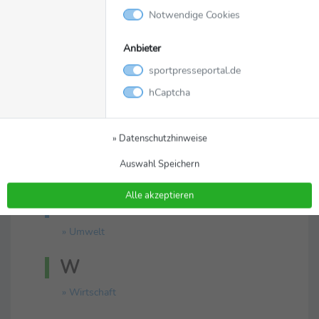
F
Notwendige Cookies
» Fußball
Anbieter
N
sportpresseportal.de
hCaptcha
» Nachhaltigkeit
S
» Datenschutzhinweise
» Soziales Engagement
Auswahl Speichern
» Sponsoring
Alle akzeptieren
U
» Umwelt
W
» Wirtschaft