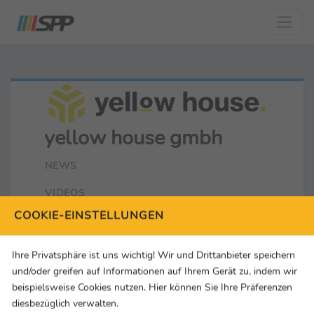
yellow house gmbh
NEWS
VIDEOS
COOKIE-EINSTELLUNGEN
THEMEN
Ihre Privatsphäre ist uns wichtig! Wir und Drittanbieter speichern
Anschrift
und/oder greifen auf Informationen auf Ihrem Gerät zu, indem wir
Marthastr. 51
beispielsweise Cookies nutzen. Hier können Sie Ihre Präferenzen
DE-51069 Köln
diesbezüglich verwalten.