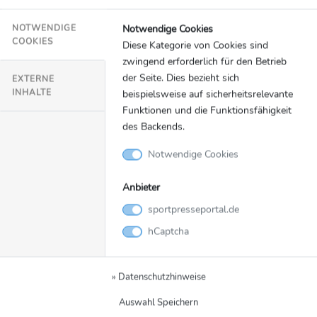
Kontakt
Notwendige Cookies
NOTWENDIGE
Christopher Flato
COOKIES
Diese Kategorie von Cookies sind
+49 176 7021 6927
zwingend erforderlich für den Betrieb
chris.flato@yellowhouse.gmbh
der Seite. Dies bezieht sich
EXTERNE
INHALTE
beispielsweise auf sicherheitsrelevante
Social Media & Links
Funktionen und die Funktionsfähigkeit
des Backends.
Notwendige Cookies
Anbieter
VIDEOS
0 Meldungen
sportpresseportal.de
hCaptcha
Aktuell sind keine Videoproduktionen vorhanden...
» Datenschutzhinweise
Auswahl Speichern