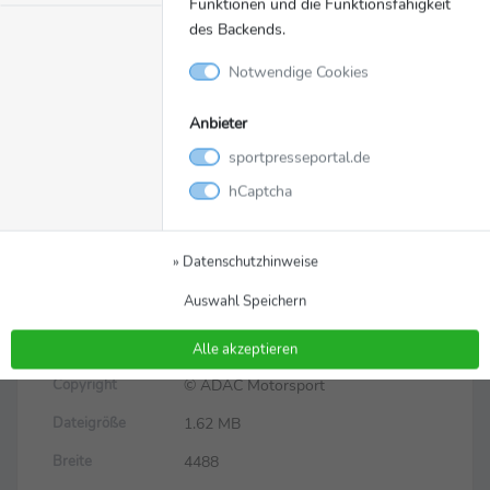
Funktionen und die Funktionsfähigkeit
des Backends.
Notwendige Cookies
Bild
Zurück zur Meldung
Anbieter
Markus Pommer und Gary
sportpresseportal.de
Hauser sind aktuell
hCaptcha
Spitzenreiter der
Fahrerwertung
» Datenschutzhinweise
Auswahl Speichern
460d9171b8ba19f7552e21a758896
Dateiname
65a.jpg
Alle akzeptieren
© ADAC Motorsport
Copyright
1.62 MB
Dateigröße
4488
Breite