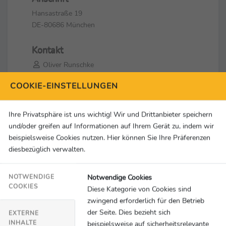
Hansastraße 19
DE-80686 München
Kontakt
Oliver Runschke
+49 89 7676 6965
COOKIE-EINSTELLUNGEN
oliver.runschke@adac.de
Social Media & Links
Ihre Privatsphäre ist uns wichtig! Wir und Drittanbieter speichern
und/oder greifen auf Informationen auf Ihrem Gerät zu, indem wir
beispielsweise Cookies nutzen. Hier können Sie Ihre Präferenzen
diesbezüglich verwalten.
Notwendige Cookies
NOTWENDIGE
COOKIES
Diese Kategorie von Cookies sind
zwingend erforderlich für den Betrieb
der Seite. Dies bezieht sich
EXTERNE
INHALTE
beispielsweise auf sicherheitsrelevante