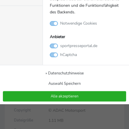
Funktionen und die Funktionsfähigkeit
des Backends.
Notwendige Cookies
Anbieter
sportpresseportal.de
Bild
Zurück zur Meldung
hCaptcha
Das zweite
Rennwochenende der DTM
» Datenschutzhinweise
2026 steigt in Zandvoort
Auswahl Speichern
Alle akzeptieren
f1.jpg
Dateiname
© ADAC Motorsport
Copyright
1.11 MB
Dateigröße