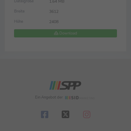
1.64 MB
Dateigröße
3612
Breite
2408
Höhe
Download
Ein Angebot der