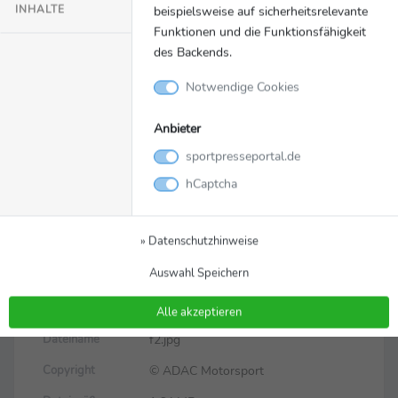
INHALTE
beispielsweise auf sicherheitsrelevante
Funktionen und die Funktionsfähigkeit
des Backends.
Notwendige Cookies
Anbieter
sportpresseportal.de
Bild
Zurück zur Meldung
hCaptcha
Mercedes-AMG-Pilot Maro
Engel geht als
» Datenschutzhinweise
Spitzenreiter ins
Auswahl Speichern
Zandvoort-Wochenende
Alle akzeptieren
f2.jpg
Dateiname
© ADAC Motorsport
Copyright