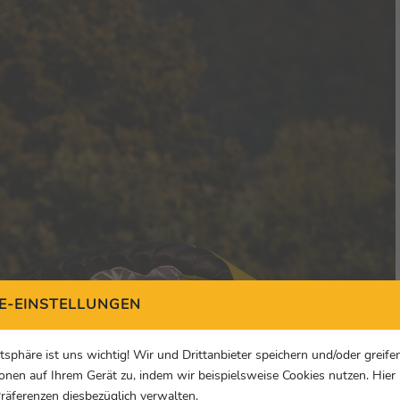
E-EINSTELLUNGEN
atsphäre ist uns wichtig! Wir und Drittanbieter speichern und/oder greife
onen auf Ihrem Gerät zu, indem wir beispielsweise Cookies nutzen. Hie
Präferenzen diesbezüglich verwalten.