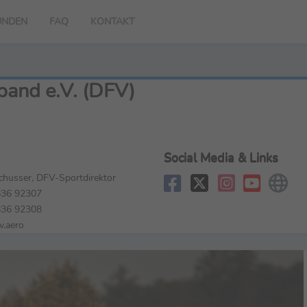
UNDEN
FAQ
KONTAKT
band e.V. (DFV)
Social Media & Links
husser, DFV-Sportdirektor
36 92307
36 92308
v.aero