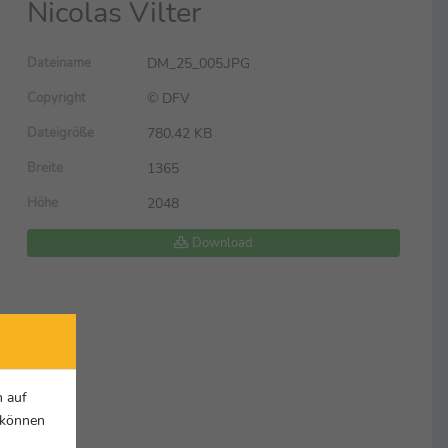
Nicolas Vilter
DM_25_005.JPG
Dateiname
© DFV
Copyright
780.42 KB
Dateigröße
1365
Breite
2048
Höhe
Download
n auf
r können