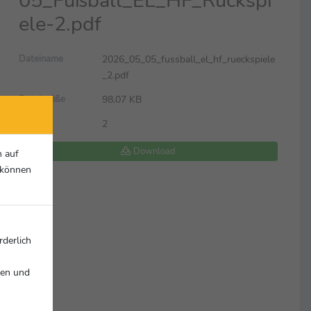
05_Fußball_EL_HF_Rückspi
ele-2.pdf
2026_05_05_fussball_el_hf_rueckspiele
Dateiname
_2.pdf
98.07 KB
Dateigröße
2
Seiten
Download
n auf
r können
rderlich
nen und