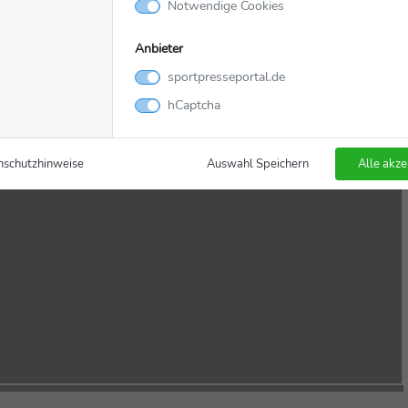
Notwendige Cookies
Anbieter
sportpresseportal.de
hCaptcha
nschutzhinweise
Auswahl Speichern
Alle akze