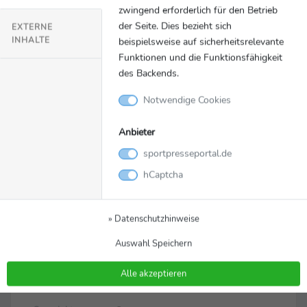
zwingend erforderlich für den Betrieb
der Seite. Dies bezieht sich
EXTERNE
An dieser Stelle würden Inhalte von
INHALTE
beispielsweise auf sicherheitsrelevante
YouTube geladen.
Funktionen und die Funktionsfähigkeit
Einmalig erlauben
des Backends.
Notwendige Cookies
Anbieter
sportpresseportal.de
Video
Zurück zur Meldung
hCaptcha
Interview mit Julian Weber
» Datenschutzhinweise
Im Interview spricht Speerwerfer Julian Weber u.a. über
seine Erfahrungen mit den Special Olympics.
Auswahl Speichern
SpecialOlympics_20221203_OToene
Dateiname
Alle akzeptieren
_Weber.mov