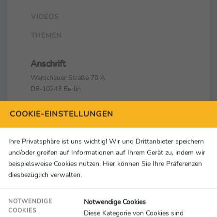
VIDEOS
THEMEN
Anschrift
Warschauer Straße 70 A
DE-10243 Berlin
Kontakt
COOKIE-EINSTELLUNGEN
+49 (0)30 62933600
info@berlin2023.org
Ihre Privatsphäre ist uns wichtig! Wir und Drittanbieter speichern
und/oder greifen auf Informationen auf Ihrem Gerät zu, indem wir
Social Media & Links
beispielsweise Cookies nutzen. Hier können Sie Ihre Präferenzen
diesbezüglich verwalten.
Notwendige Cookies
NOTWENDIGE
COOKIES
Diese Kategorie von Cookies sind