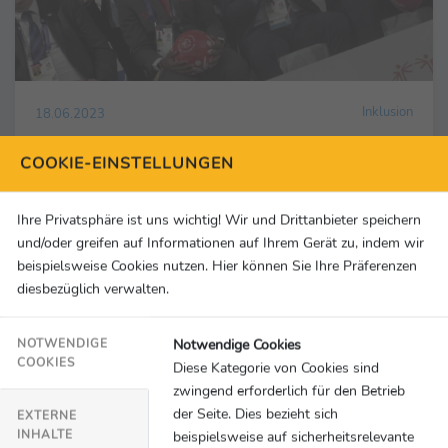
Inklusion
18.06.2023
Special Olympics startet globale Koalition für
COOKIE-EINSTELLUNGEN
Inklusion in der Bildung
Special Olympics World Games Berlin 2023 Organizing Committee gGmbH
Ihre Privatsphäre ist uns wichtig! Wir und Drittanbieter speichern
und/oder greifen auf Informationen auf Ihrem Gerät zu, indem wir
beispielsweise Cookies nutzen. Hier können Sie Ihre Präferenzen
Video
diesbezüglich verwalten.
Notwendige Cookies
NOTWENDIGE
COOKIES
Diese Kategorie von Cookies sind
zwingend erforderlich für den Betrieb
der Seite. Dies bezieht sich
EXTERNE
INHALTE
beispielsweise auf sicherheitsrelevante