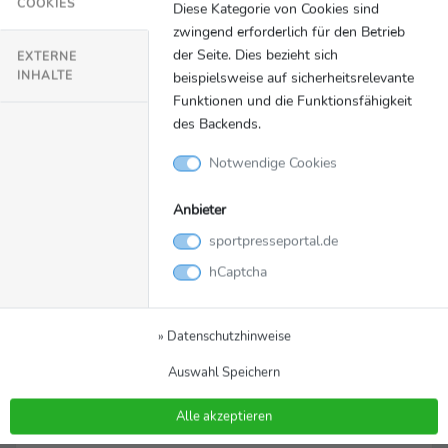
COOKIES
Diese Kategorie von Cookies sind
zwingend erforderlich für den Betrieb
An dieser Stelle würden Inhalte von
der Seite. Dies bezieht sich
EXTERNE
YouTube geladen.
INHALTE
beispielsweise auf sicherheitsrelevante
Funktionen und die Funktionsfähigkeit
Einmalig erlauben
des Backends.
Notwendige Cookies
Anbieter
sportpresseportal.de
Video
Zurück zur Meldung
hCaptcha
Footage von der
Champions Gala 2022
» Datenschutzhinweise
Schnittbilder vom Event in Berlin, bei dem die Special
Auswahl Speichern
Olympics prominent im Programm aufgetreten sind.
Alle akzeptieren
SpecialOlympics_20221203_Schnibi
Dateiname