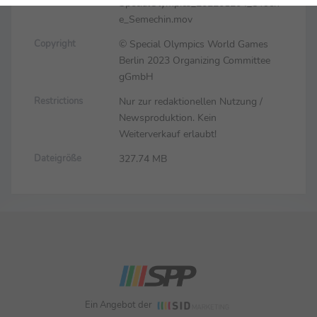
SpecialOlympics_202201204_OToen
Dateiname
e_Semechin.mov
© Special Olympics World Games
Copyright
Berlin 2023 Organizing Committee
gGmbH
Nur zur redaktionellen Nutzung /
Restrictions
Newsproduktion. Kein
Weiterverkauf erlaubt!
327.74 MB
Dateigröße
Ein Angebot der