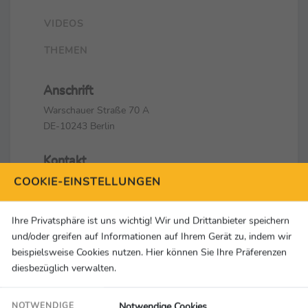
VIDEOS
THEMEN
Anschrift
Warschauer Straße 70 A
DE-10243 Berlin
Kontakt
+49 (0)30 62933600
COOKIE-EINSTELLUNGEN
info@berlin2023.org
Ihre Privatsphäre ist uns wichtig! Wir und Drittanbieter speichern
Social Media & Links
und/oder greifen auf Informationen auf Ihrem Gerät zu, indem wir
beispielsweise Cookies nutzen. Hier können Sie Ihre Präferenzen
diesbezüglich verwalten.
Notwendige Cookies
NOTWENDIGE