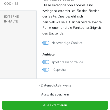
COOKIES
Diese Kategorie von Cookies sind
zwingend erforderlich für den Betrieb
An dieser Stelle würden Inhalte von
der Seite. Dies bezieht sich
YouTube geladen.
EXTERNE
INHALTE
beispielsweise auf sicherheitsrelevante
Einmalig erlauben
Funktionen und die Funktionsfähigkeit
des Backends.
Notwendige Cookies
Anbieter
Video
Zurück zur Meldung
sportpresseportal.de
hCaptcha
Interview mit Elena
Semechin
» Datenschutzhinweise
Im Interview spricht Paralympics-Siegerin Elena
Semechin u.a über die Einbindung der Special Olympics
Auswahl Speichern
in die Champions Gala 2022.
Alle akzeptieren