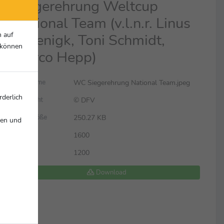
Siegerehrung Weltcup
National Team (v.l.n.r. Linus
n auf
Eckenigk, Toni Schmidt,
r können
Marco Hepp)
WC Siegerehrung National Team.jpeg
Dateiname
rderlich
© DFV
Copyright
250.27 KB
Dateigröße
nen und
1600
Breite
1200
Höhe
Download