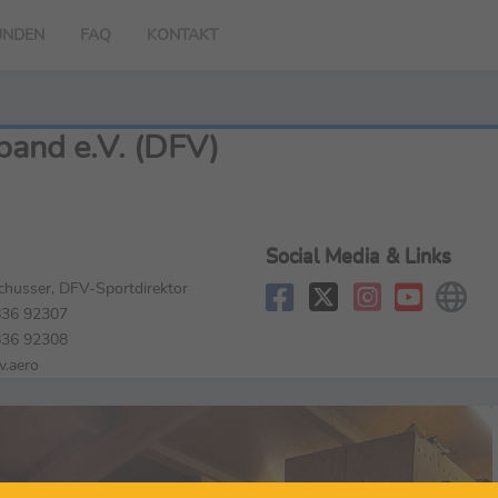
UNDEN
FAQ
KONTAKT
band e.V. (DFV)
Social Media & Links
husser, DFV-Sportdirektor
36 92307
36 92308
v.aero