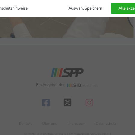
nschutzhinweise
Auswahl Speichern
Alle akze
Ein Angebot der
Kontakt
Über uns
Impressum
Datenschutz
© 2026 SID Sportmarketing & Communication Services GmbH