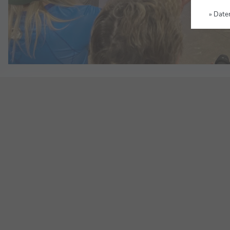
» Date