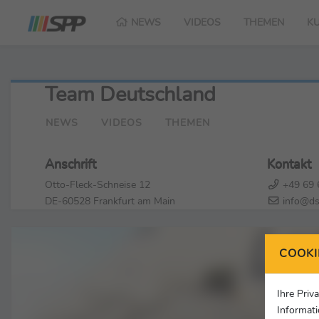
NEWS
VIDEOS
THEMEN
K
Team Deutschland
NEWS
VIDEOS
THEMEN
Anschrift
Kontakt
Otto-Fleck-Schneise 12
+49 69 
DE-60528 Frankfurt am Main
info@ds
COOKI
Ihre Priv
Informati