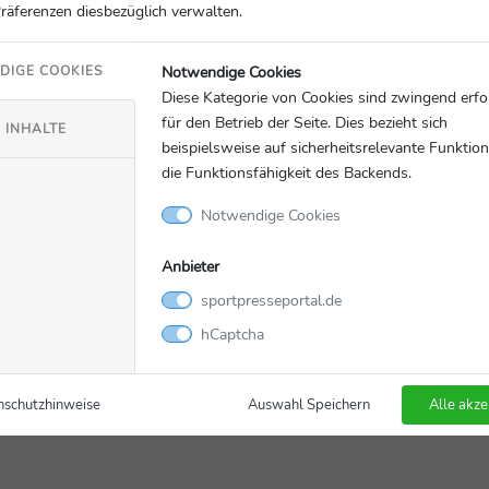
Präferenzen diesbezüglich verwalten.
nhalte von YouTube geladen.
Notwendige Cookies
DIGE COOKIES
Diese Kategorie von Cookies sind zwingend erfo
wie YouTube zu interagieren oder diese
für den Betrieb der Seite. Dies bezieht sich
en wir Ihre Zustimmung.
 INHALTE
beispielsweise auf sicherheitsrelevante Funktio
die Funktionsfähigkeit des Backends.
g erlauben
Notwendige Cookies
Anbieter
sportpresseportal.de
hCaptcha
nschutzhinweise
Auswahl Speichern
Alle akze