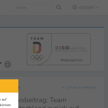
ACCOUNT
Video
Zurück zur Meldung
Newsbeitrag: Team
n auf
r können