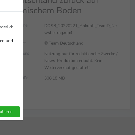
Deutschland zurück auf
heimischem Boden
DOSB_20220221_Ankunft_TeamD_Ne
Dateiname
rderlich
wsbeitrag.mp4
nen und
© Team Deutschland
Copyright
Nutzung nur für redaktionelle Zwecke /
Restrictions
News-Produktion erlaubt. Kein
Weiterverkauf gestattet!
308.18 MB
Dateigröße
ptieren