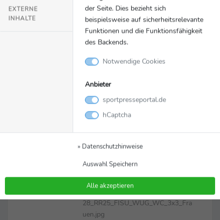
der Seite. Dies bezieht sich
EXTERNE
INHALTE
beispielsweise auf sicherheitsrelevante
Funktionen und die Funktionsfähigkeit
des Backends.
Notwendige Cookies
Anbieter
Bild
Zurück zur Meldung
sportpresseportal.de
hCaptcha
3x3
Rollstuhlbasketballerinner
» Datenschutzhinweise
n gewinnen Gold
Auswahl Speichern
3x3 Rollstuhlbasketballerinnern gewinnen Gold
Alle akzeptieren
2025-07-
Dateiname
28_RR25_FISU_WUG_WC_3x3_Fra
uen.jpg