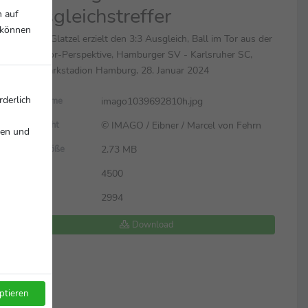
Ausgleichstreffer
n auf
r können
Robert Glatzel erzielt den 3:3 Ausgleich, Ball im Tor aus der
Hintertor-Perspektive, Hamburger SV - Karlsruher SC,
Volksparkstadion Hamburg, 28. Januar 2024
rderlich
imago1039692810h.jpg
Dateiname
© IMAGO / Eibner / Marcel von Fehrn
Copyright
nen und
2.73 MB
Dateigröße
4500
Breite
2994
Höhe
Download
ptieren