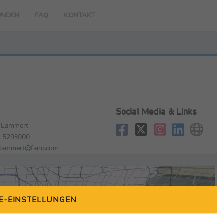
UNDEN
FAQ
KONTAKT
Social Media & Links
 Lammert
 5293000
.lammert@fanq.com
E-EINSTELLUNGEN