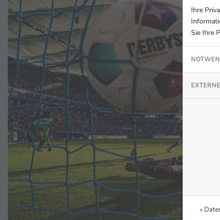
Ihre Priv
Informati
Sie Ihre 
NOTWEN
EXTERNE
» Date